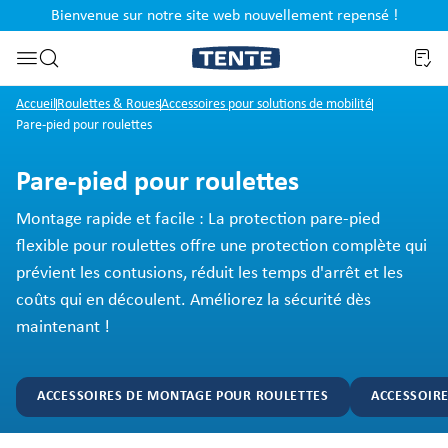
Bienvenue sur notre site web nouvellement repensé !
al
Passer à la recherche
Accueil
Roulettes & Roues
Accessoires pour solutions de mobilité
Pare-pied pour roulettes
Pare-pied pour roulettes
Montage rapide et facile : La protection pare-pied
flexible pour roulettes offre une protection complète qui
prévient les contusions, réduit les temps d'arrêt et les
coûts qui en découlent. Améliorez la sécurité dès
maintenant !
ACCESSOIRES DE MONTAGE POUR ROULETTES
ACCESSOIRE