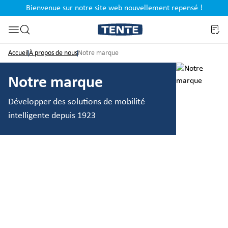
Bienvenue sur notre site web nouvellement repensé !
al
Passer à la recherche
Accueil
À propos de nous
Notre marque
Notre marque
Développer des solutions de mobilité
intelligente depuis 1923