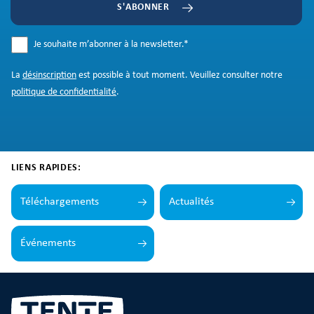
S'ABONNER
Je souhaite m’abonner à la newsletter.
*
La
désinscription
est possible à tout moment. Veuillez consulter notre
politique de confidentialité
.
LIENS RAPIDES:
Téléchargements
Actualités
Événements