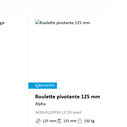
Variantes
Roulette pivotante 125 mm
Alpha
3470UFJ125P30-13 T/G-small
125
mm
155
mm
150
kg