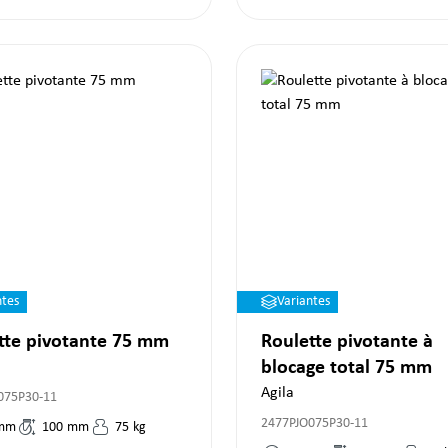
ntes
Variantes
tte pivotante 75 mm
Roulette pivotante à
blocage total 75 mm
Agila
075P30-11
2477PJO075P30-11
mm
100
mm
75
kg