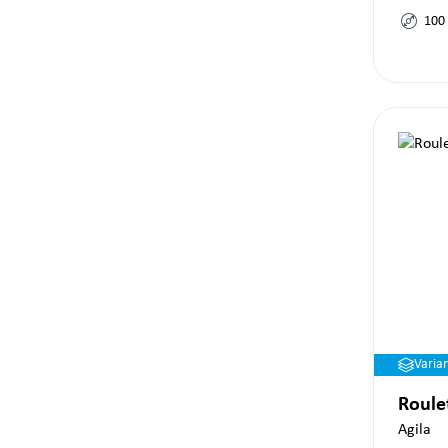
100
Varia
Roule
Agila