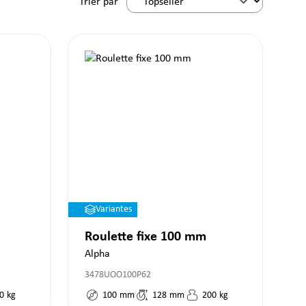
Trier par
Variantes
Roulette fixe 100 mm
Alpha
3478UOO100P62
0
kg
100
mm
128
mm
200
kg