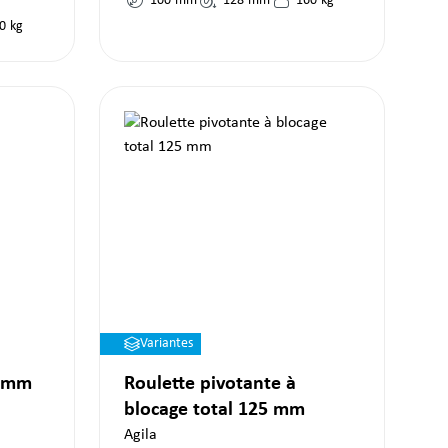
100
mm
128
mm
160
kg
0
kg
Variantes
5 mm
Roulette pivotante à
blocage total 125 mm
Agila