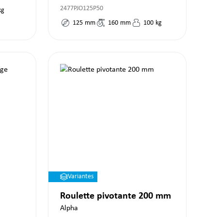
2477PJO125P50
kg
125
mm
160
mm
100
kg
Variantes
Roulette pivotante 200 mm
Alpha