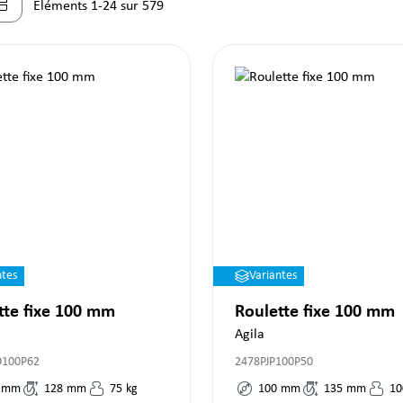
Éléments 1-24 sur 579
ntes
Variantes
tte fixe 100 mm
Roulette fixe 100 mm
Agila
O100P62
2478PJP100P50
mm
128
mm
75
kg
100
mm
135
mm
10