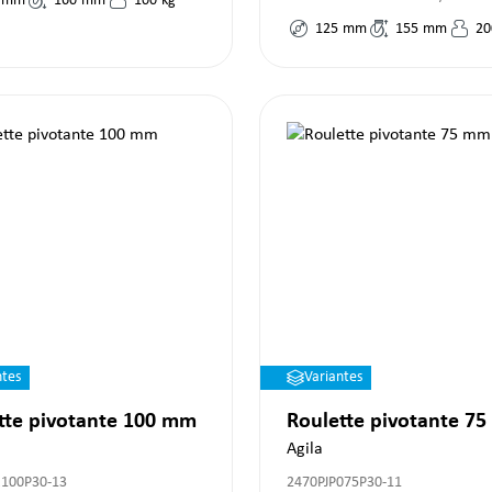
mm
160
mm
100
kg
125
mm
155
mm
20
ntes
Variantes
tte pivotante 100 mm
Roulette pivotante 7
Agila
100P30-13
2470PJP075P30-11