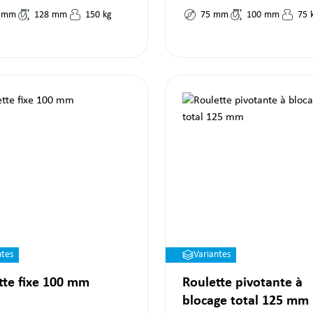
mm
128
mm
150
kg
75
mm
100
mm
75
ntes
Variantes
tte fixe 100 mm
Roulette pivotante à
blocage total 125 mm