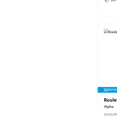
125
Varia
Roule
Alpha
3470UFR