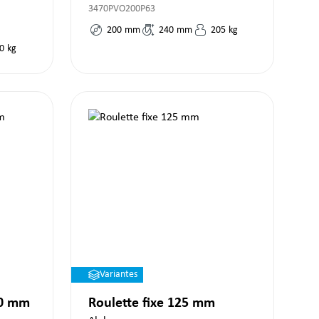
3470PVO200P63
200
mm
240
mm
205
kg
0
kg
Variantes
00 mm
Roulette fixe 125 mm