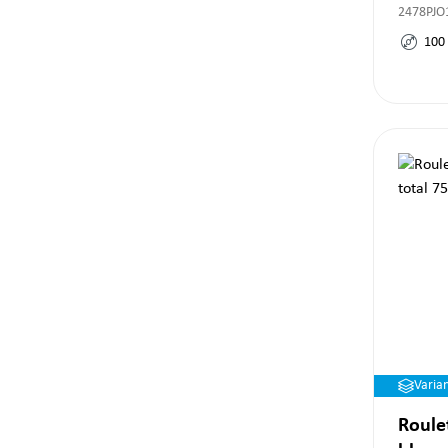
2478PJO
100
Varia
Roule