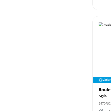
Varia
Roule
Agila
2470PJO