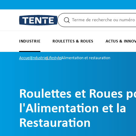
recherche
Passer à la navigation principale
INDUSTRIE
ROULETTES & ROUES
ACTUS & INNO
Accueil
Industrie
Lifestyle
Alimentation et restauration
Roulettes et Roues p
l'Alimentation et la
Restauration