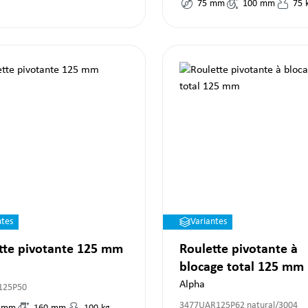
75
mm
100
mm
75
ntes
Variantes
tte pivotante 125 mm
Roulette pivotante à
blocage total 125 mm
Alpha
125P50
3477UAR125P62 natural/3004