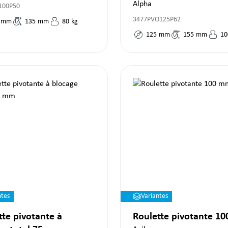
Alpha
100P50
3477PVO125P62
mm
135
mm
80
kg
125
mm
155
mm
10
ntes
Variantes
tte pivotante à
Roulette pivotante 1