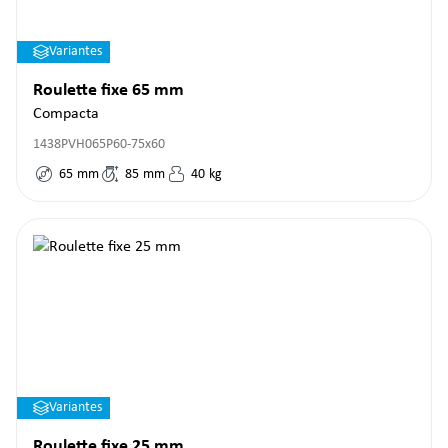
Variantes
Roulette fixe 65 mm
Compacta
1438PVH065P60-75x60
65
mm
85
mm
40
kg
Variantes
Roulette fixe 25 mm