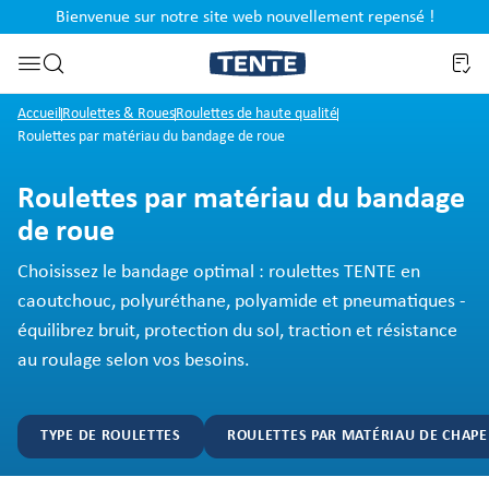
Bienvenue sur notre site web nouvellement repensé !
al
Passer à la recherche
Accueil
Roulettes & Roues
Roulettes de haute qualité
Roulettes par matériau du bandage de roue
Roulettes par matériau du bandage
de roue
Choisissez le bandage optimal : roulettes TENTE en
caoutchouc, polyuréthane, polyamide et pneumatiques -
équilibrez bruit, protection du sol, traction et résistance
au roulage selon vos besoins.
TYPE DE ROULETTES
ROULETTES PAR MATÉRIAU DE CHAPE