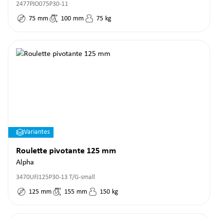
2477PJO075P30-11
75
mm
100
mm
75
kg
Variantes
Roulette pivotante 125 mm
Alpha
3470UFJ125P30-13 T/G-small
125
mm
155
mm
150
kg