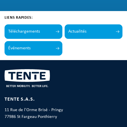
LIENS RAPIDES:
Téléchargements
Actualités
Événements
TENTE S.A.S.
11 Rue de l'Orme Brisé - Pringy
77986 St Fargeau Ponthierry