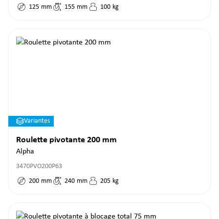
125
mm
155
mm
100
kg
Variantes
Roulette pivotante 200 mm
Alpha
3470PVO200P63
200
mm
240
mm
205
kg