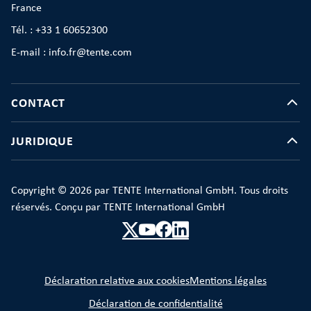
France
Tél. : +33 1 60652300
E-mail : info.fr@tente.com
CONTACT
JURIDIQUE
Copyright © 2026 par TENTE International GmbH. Tous droits
réservés. Conçu par TENTE International GmbH
Déclaration relative aux cookies
Mentions légales
Déclaration de confidentialité