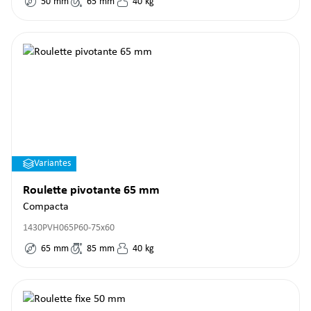
50
mm
65
mm
40
kg
Variantes
Roulette pivotante 65 mm
Compacta
1430PVH065P60-75x60
65
mm
85
mm
40
kg