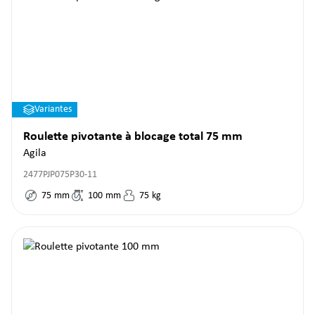
Variantes
Roulette pivotante à blocage total 75 mm
Agila
2477PJP075P30-11
75
mm
100
mm
75
kg