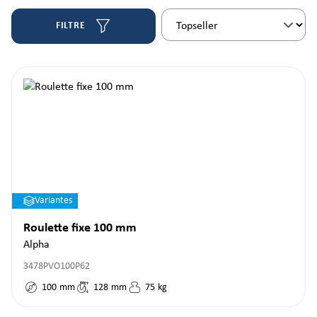
FILTRE
Variantes
Roulette fixe 100 mm
Alpha
3478PVO100P62
100
mm
128
mm
75
kg