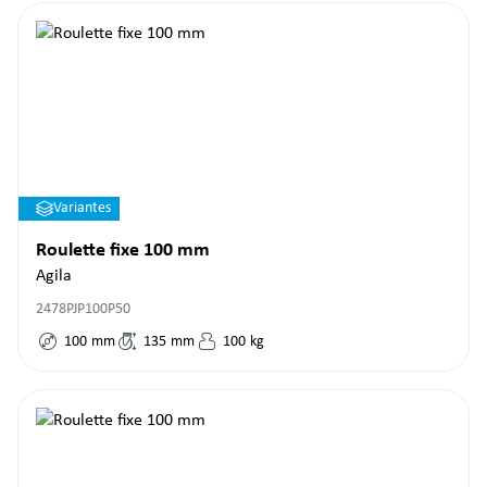
Variantes
Roulette fixe 100 mm
Agila
2478PJP100P50
100
mm
135
mm
100
kg