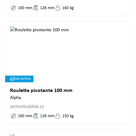
100
mm
128
mm
160
kg
Variantes
Roulette pivotante 100 mm
Alpha
3470UFR100P30-13
100
mm
128
mm
150
kg