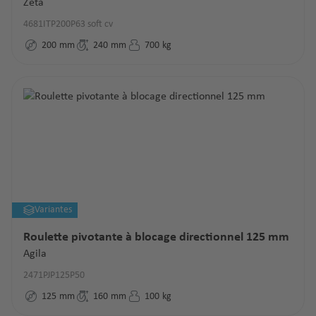
Zeta
4681ITP200P63 soft cv
200
mm
240
mm
700
kg
Variantes
Roulette pivotante à blocage directionnel 125 mm
Agila
2471PJP125P50
125
mm
160
mm
100
kg