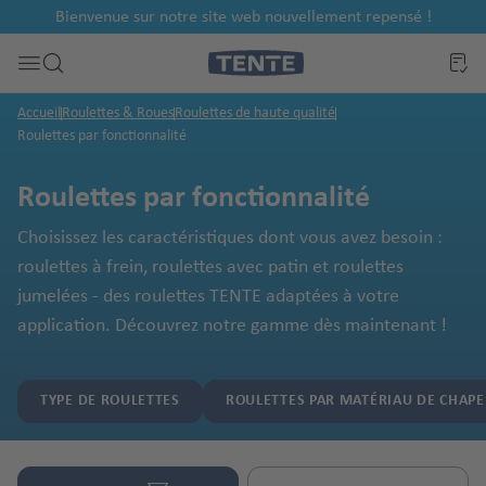
Bienvenue sur notre site web nouvellement repensé !
al
Passer à la recherche
Accueil
Roulettes & Roues
Roulettes de haute qualité
Roulettes par fonctionnalité
Roulettes par fonctionnalité
Choisissez les caractéristiques dont vous avez besoin :
roulettes à frein, roulettes avec patin et roulettes
jumelées - des roulettes TENTE adaptées à votre
application. Découvrez notre gamme dès maintenant !
TYPE DE ROULETTES
ROULETTES PAR MATÉRIAU DE CHAPE