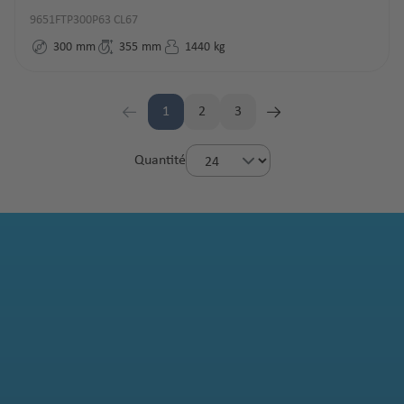
9651FTP300P63 CL67
300
mm
355
mm
1440
kg
1
2
3
Page
Page
Page
Quantité