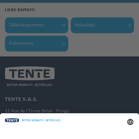
LIENS RAPIDES:
Téléchargements
Actualités
Événements
TENTE S.A.S.
11 Rue de l'Orme Brisé - Pringy
77986 St Fargeau Ponthierry
France