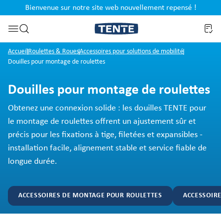
Bienvenue sur notre site web nouvellement repensé !
al
Passer à la recherche
Accueil
Roulettes & Roues
Accessoires pour solutions de mobilité
Douilles pour montage de roulettes
Douilles pour montage de roulettes
Obtenez une connexion solide : les douilles TENTE pour
le montage de roulettes offrent un ajustement sûr et
précis pour les fixations à tige, filetées et expansibles -
installation facile, alignement stable et service fiable de
longue durée.
ACCESSOIRES DE MONTAGE POUR ROULETTES
ACCESSOIRE