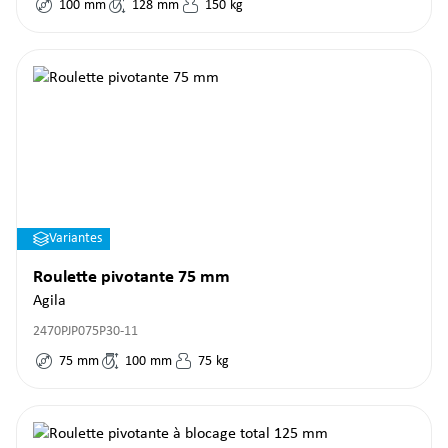
100
mm
128
mm
150
kg
Variantes
Roulette pivotante 75 mm
Agila
2470PJP075P30-11
75
mm
100
mm
75
kg