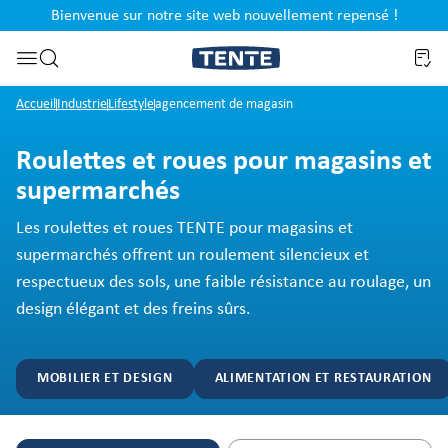
Bienvenue sur notre site web nouvellement repensé !
al
Passer à la recherche
Accueil
Industrie
Lifestyle
agencement de magasin
Roulettes et roues pour magasins et
supermarchés
Les roulettes et roues TENTE pour magasins et
supermarchés offrent un roulement silencieux et
respectueux des sols, une faible résistance au roulage, un
design élégant et des freins sûrs.
MOBILIER ET DESIGN
ALIMENTATION ET RESTAURATION