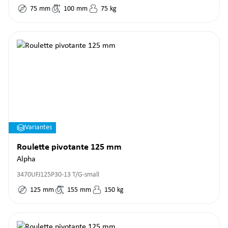
75
mm
100
mm
75
kg
Variantes
Roulette pivotante 125 mm
Alpha
3470UFJ125P30-13 T/G-small
125
mm
155
mm
150
kg