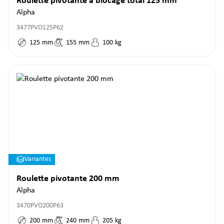
Roulette pivotante à blocage total 125 mm
Alpha
3477PVO125P62
125
mm
155
mm
100
kg
Variantes
Roulette pivotante 200 mm
Alpha
3470PVO200P63
200
mm
240
mm
205
kg