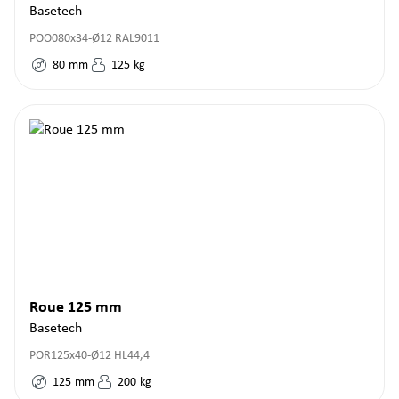
Basetech
POO080x34-Ø12 RAL9011
80
mm
125
kg
Roue 125 mm
Basetech
POR125x40-Ø12 HL44,4
125
mm
200
kg