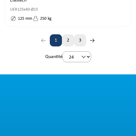
Elastech
UER125x40-Ø15
125
mm
250
kg
1
2
3
Page
Page
Page
Quantité