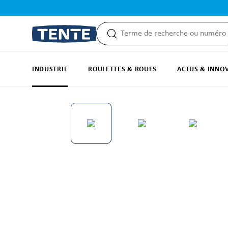
recherche
Passer à la navigation principale
INDUSTRIE
ROULETTES & ROUES
ACTUS & INNO
Ignorer la galerie d'images