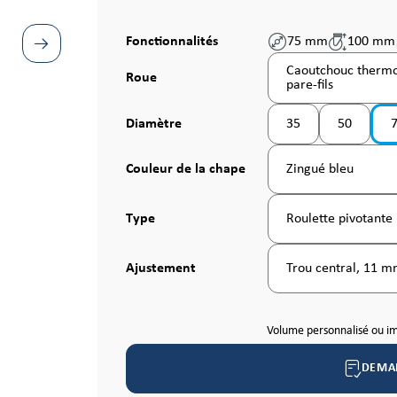
Fonctionnalités
75 mm
100 mm
Caoutchouc thermop
Sélectionnez
Roue
pare-fils
Sélectionnez
Diamètre
35
50
(Cette option n'est p
(Cette opt
Sélectionnez
Couleur de la chape
Zingué bleu
Sélectionnez
Type
Roulette pivotante
Sélectionnez
Ajustement
Trou central, 11 
Volume personnalisé ou i
DEMA