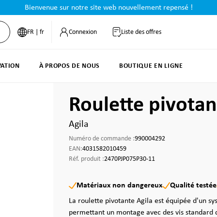
Bienvenue sur notre site web nouvellement repensé !
FR | fr
Connexion
Liste des offres
VATION
À PROPOS DE NOUS
BOUTIQUE EN LIGNE
Roulette pivota
Agila
Numéro de commande :
990004292
EAN:
4031582010459
Réf. produit :
2470PJP075P30-11
Matériaux non dangereux
Qualité testée
La roulette pivotante Agila est équipée d'un sy
permettant un montage avec des vis standard d