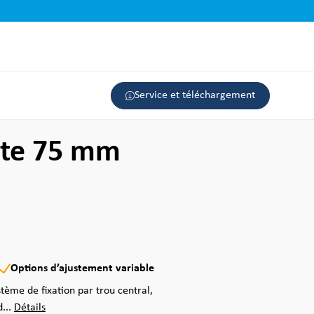
Service et téléchargement
nte 75 mm
Options d’ajustement variable
stème de fixation par trou central,
...
Détails