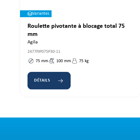
Variantes
Roulette pivotante à blocage total 75
mm
Agila
2477PJP075P30-11
75
mm
100
mm
75
kg
DÉTAILS