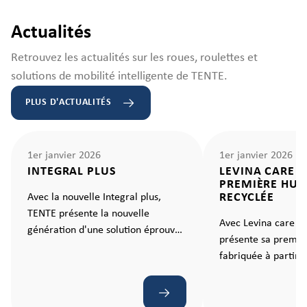
Actualités
Retrouvez les actualités sur les roues, roulettes et
solutions de mobilité intelligente de TENTE.
PLUS D'ACTUALITÉS
1er janvier 2026
1er janvier 2026
INTEGRAL PLUS
LEVINA CARE E
PREMIÈRE HUIL
RECYCLÉE
Avec la nouvelle Integral plus,
TENTE présente la nouvelle
Avec Levina care e
génération d'une solution éprouvée
présente sa premiè
pour les hôpitaux et les
fabriquée à partir 
établissements de soins. Une
recyclés, établissan
roulette qui rend chaque
nouvelle norme en 
mouvement ergonomique et sans
mobilité durable.