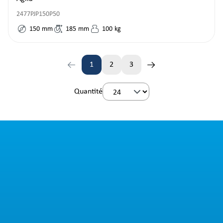
2477PJP150P50
150
mm
185
mm
100
kg
1
2
3
Page
Page
Page
Quantité