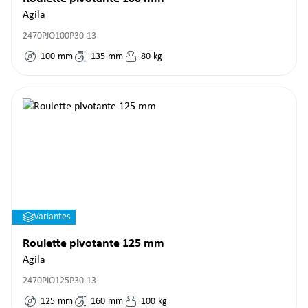
Agila
2470PJO100P30-13
100
mm
135
mm
80
kg
Variantes
Roulette pivotante 125 mm
Agila
2470PJO125P30-13
125
mm
160
mm
100
kg