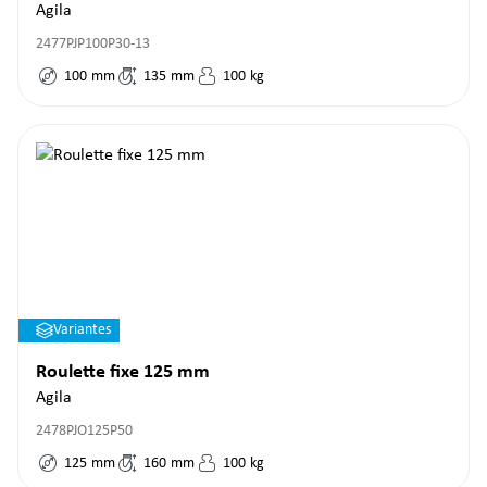
Agila
2477PJP100P30-13
100
mm
135
mm
100
kg
Variantes
Roulette fixe 125 mm
Agila
2478PJO125P50
125
mm
160
mm
100
kg