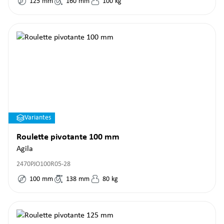
125
mm
160
mm
100
kg
Variantes
Roulette pivotante 100 mm
Agila
2470PJO100R05-28
100
mm
138
mm
80
kg