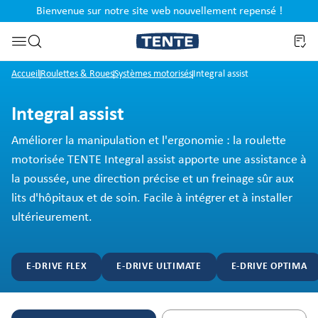
Bienvenue sur notre site web nouvellement repensé !
al
Passer à la recherche
Accueil
Roulettes & Roues
Systèmes motorisés
Integral assist
Integral assist
Améliorer la manipulation et l'ergonomie : la roulette
motorisée TENTE Integral assist apporte une assistance à
la poussée, une direction précise et un freinage sûr aux
lits d'hôpitaux et de soin. Facile à intégrer et à installer
ultérieurement.
E-DRIVE FLEX
E-DRIVE ULTIMATE
E-DRIVE OPTIMA