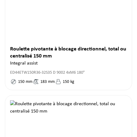
Roulette pivotante à blocage directionnel, total ou
centralisé 150 mm
Integral assist
ED44ETW150R36-32S35 D 9002 4xM6 180°
150
mm
183
mm
150
kg