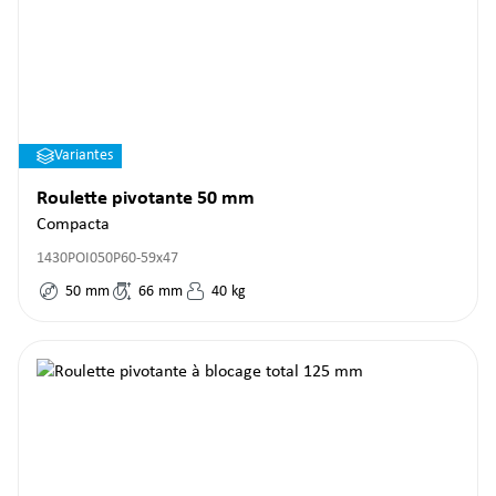
Variantes
Roulette pivotante 50 mm
Compacta
1430POI050P60-59x47
50
mm
66
mm
40
kg