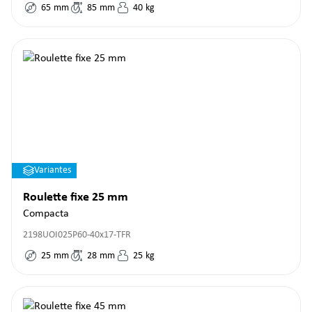
65
mm
85
mm
40
kg
Variantes
Roulette fixe 25 mm
Compacta
2198UOI025P60-40x17-TFR
25
mm
28
mm
25
kg