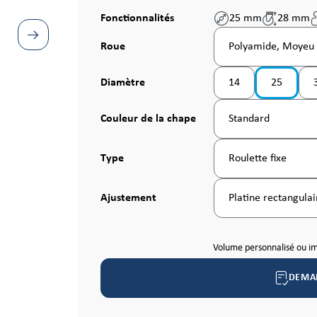
Fonctionnalités
25 mm
28 mm
Sélectionnez
Roue
Polyamide, Moyeu l
Sélectionnez
Diamètre
14
25
(Cette option n'est p
Sélectionnez
Couleur de la chape
Standard
Sélectionnez
Type
Roulette fixe
Sélectionnez
Ajustement
Platine rectangula
Volume personnalisé ou i
DEMA