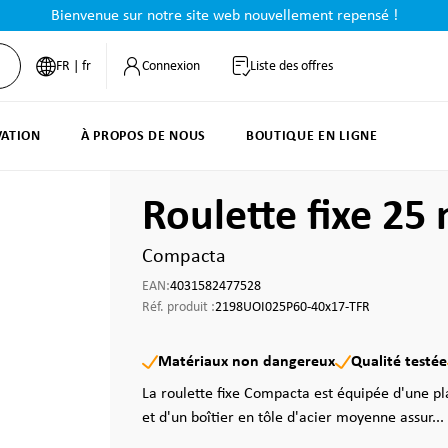
Bienvenue sur notre site web nouvellement repensé !
FR | fr
Connexion
Liste des offres
VATION
À PROPOS DE NOUS
BOUTIQUE EN LIGNE
Roulette fixe 2
Compacta
EAN:
4031582477528
Réf. produit :
2198UOI025P60-40x17-TFR
Matériaux non dangereux
Qualité testée
La roulette fixe Compacta est équipée d'une pla
et d'un boîtier en tôle d'acier moyenne assur...