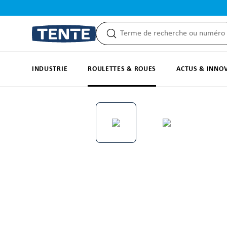
recherche
Passer à la navigation principale
INDUSTRIE
ROULETTES & ROUES
ACTUS & INNO
Ignorer la galerie d'images