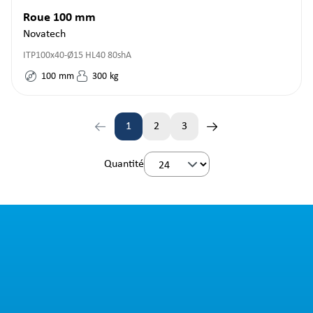
Roue 100 mm
Novatech
ITP100x40-Ø15 HL40 80shA
100
mm
300
kg
1
2
3
Page
Page
Page
Quantité