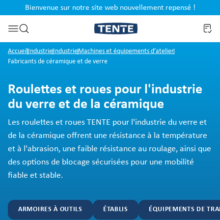
Bienvenue sur notre site web nouvellement repensé !
al
Passer à la recherche
Accueil
Industrie
Industrie
Machines et équipements d’atelier
Fabricants de céramique et de verre
Roulettes et roues pour l'industrie
du verre et de la céramique
Les roulettes et roues TENTE pour l'industrie du verre et
de la céramique offrent une résistance à la température
et à l'abrasion, une faible résistance au roulage, ainsi que
des options de blocage sécurisées pour une mobilité
fiable et stable.
ARMOIRES À OUTILS
ÉTABLIS
ÉQUIPEMENTS DE TR