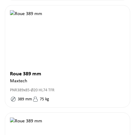
Roue 389 mm
Maxtech
PNR389x85-Ø20 HL74 TFR
389
mm
75
kg