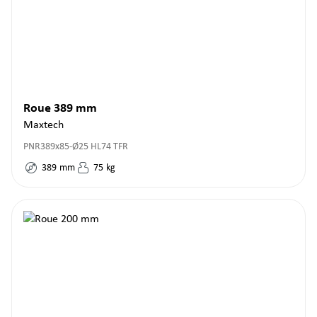
Roue 389 mm
Maxtech
PNR389x85-Ø25 HL74 TFR
389
mm
75
kg