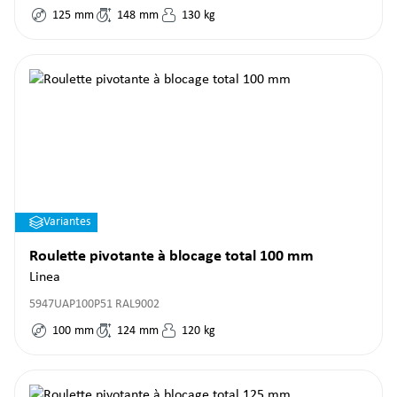
125
mm
148
mm
130
kg
Variantes
Roulette pivotante à blocage total 100 mm
Linea
5947UAP100P51 RAL9002
100
mm
124
mm
120
kg