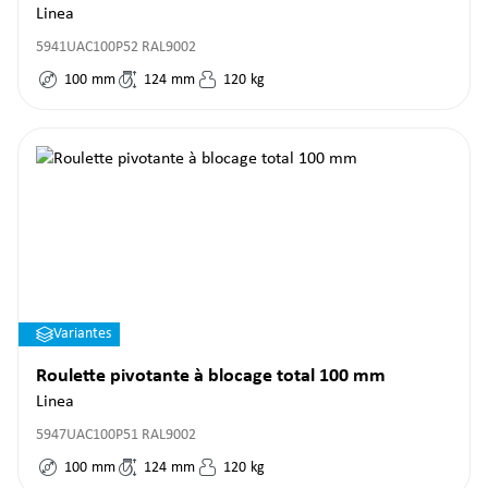
Linea
5941UAC100P52 RAL9002
100
mm
124
mm
120
kg
Variantes
Roulette pivotante à blocage total 100 mm
Linea
5947UAC100P51 RAL9002
100
mm
124
mm
120
kg