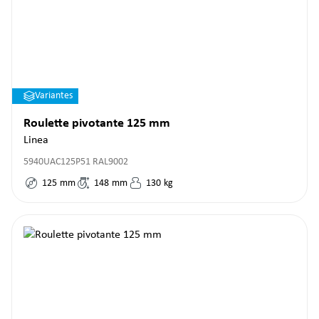
Variantes
Roulette pivotante 125 mm
Linea
5940UAC125P51 RAL9002
125
mm
148
mm
130
kg