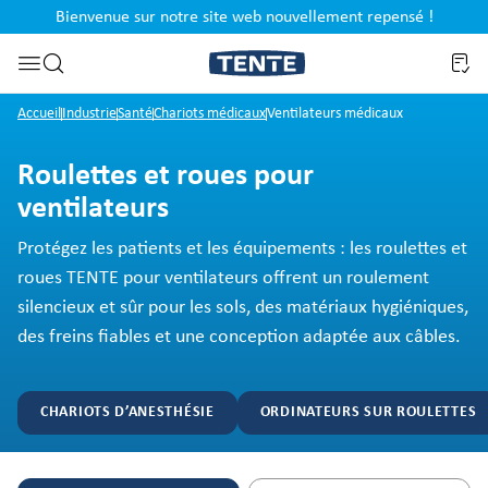
Bienvenue sur notre site web nouvellement repensé !
al
Passer à la recherche
Accueil
Industrie
Santé
Chariots médicaux
Ventilateurs médicaux
Roulettes et roues pour
ventilateurs
Protégez les patients et les équipements : les roulettes et
roues TENTE pour ventilateurs offrent un roulement
silencieux et sûr pour les sols, des matériaux hygiéniques,
des freins fiables et une conception adaptée aux câbles.
CHARIOTS D’ANESTHÉSIE
ORDINATEURS SUR ROULETTES