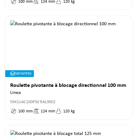
100
mm
124
mm
120
kg
Variantes
Roulette pivotante à blocage directionnel 100 mm
Linea
5941UAC100P50 RAL9002
100
mm
124
mm
120
kg