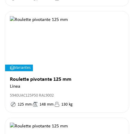
Variantes
Roulette pivotante 125 mm
Linea
5940UAC125P50 RAL9002
125
mm
148
mm
130
kg