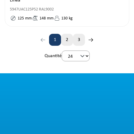
Linea
5947UAC125P52 RAL9002
125
mm
148
mm
130
kg
1
2
3
Page
Page
Page
Quantité