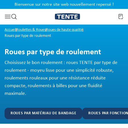
Bienvenue sur notre site web nouvellement repensé !
al
Passer à la recherche
Accueil
Roulettes & Roues
Roues de haute qualité
Roues par type de roulement
Roues par type de roulement
Choisissez le bon roulement : roues TENTE par type de
roulement - moyeu lisse pour une simplicité robuste,
roulements rouleaux pour une résistance réduite
compacte, roulements à billes pour une fluidité
maximale.
ROUES PAR MATÉRIAU DE BANDAGE
ROUES PAR FONCTIO