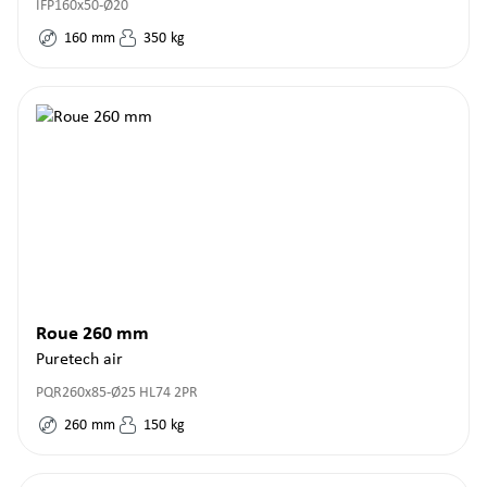
IFP160x50-Ø20
160
mm
350
kg
Roue 260 mm
Puretech air
PQR260x85-Ø25 HL74 2PR
260
mm
150
kg