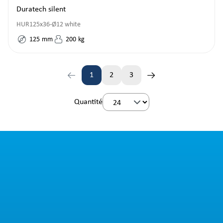
Duratech silent
HUR125x36-Ø12 white
125
mm
200
kg
1
2
3
Page
Page
Page
Quantité