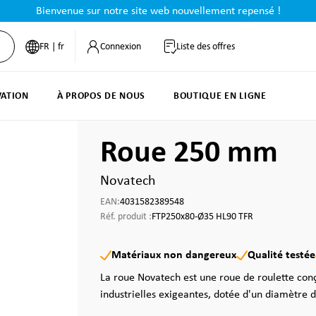
Bienvenue sur notre site web nouvellement repensé !
FR | fr
Connexion
Liste des offres
VATION
À PROPOS DE NOUS
BOUTIQUE EN LIGNE
Roue 250 mm
Novatech
EAN:
4031582389548
Réf. produit :
FTP250x80-Ø35 HL90 TFR
Matériaux non dangereux
Qualité testée
La roue Novatech est une roue de roulette conç
industrielles exigeantes, dotée d'un diamètre