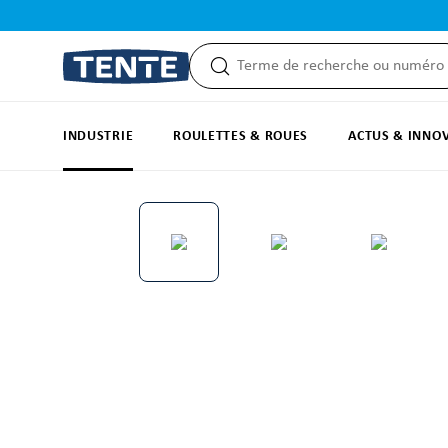
recherche
Passer à la navigation principale
INDUSTRIE
ROULETTES & ROUES
ACTUS & INNO
Ignorer la galerie d'images