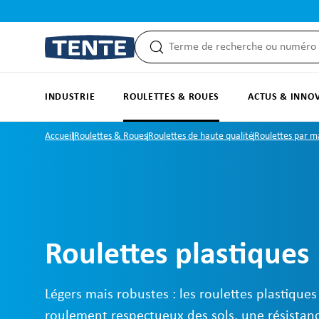
recherche
Passer à la navigation principale
INDUSTRIE
ROULETTES & ROUES
ACTUS & INNO
Accueil
Roulettes & Roues
Roulettes de haute qualité
Roulettes par m
Roulettes plastiques
Légers mais robustes : les roulettes plastique
roulement respectueux des sols, une résistanc