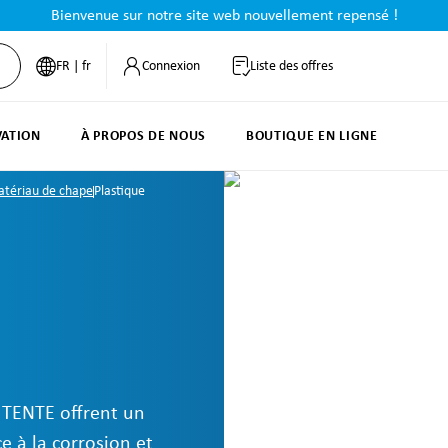
Bienvenue sur notre site web nouvellement repensé !
FR | fr
Connexion
Liste des offres
VATION
À PROPOS DE NOUS
BOUTIQUE EN LIGNE
atériau de chape
Plastique
s TENTE offrent un
e à la corrosion et