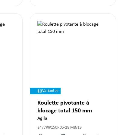
Variantes
Roulette pivotante à
blocage total 150 mm
Agila
2477PJP150R05-28 M8/19