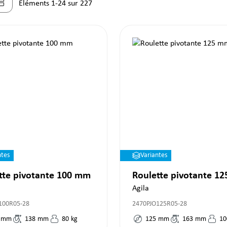
Éléments 1-24 sur 227
ntes
Variantes
tte pivotante 100 mm
Roulette pivotante 1
Agila
100R05-28
2470PJO125R05-28
mm
138
mm
80
kg
125
mm
163
mm
10