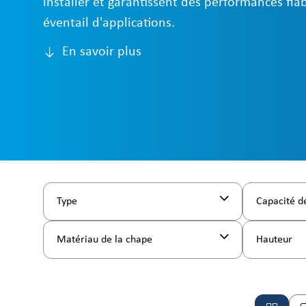
installer et garantissent des performances fia
éventail d'applications.
En savoir plus
Type
Capacité d
Matériau de la chape
Hauteur