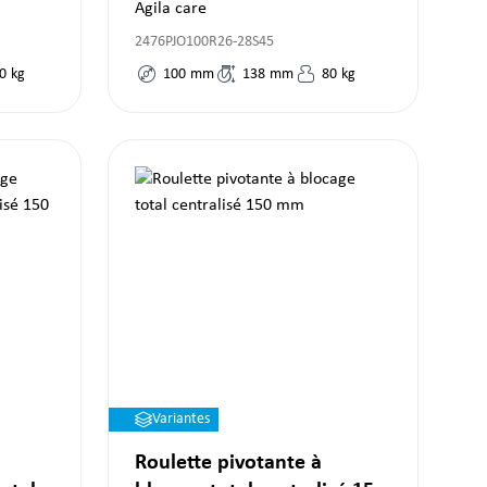
mm
Agila care
2476PJO100R26-28S45
0
kg
100
mm
138
mm
80
kg
Variantes
Roulette pivotante à