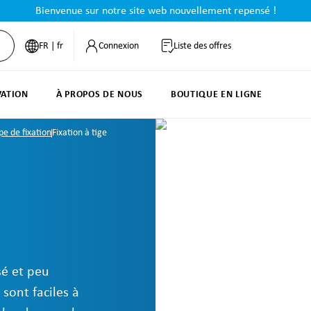
Bienvenue sur notre site web nouvellement repensé !
FR | fr
Connexion
Liste des offres
VATION
À PROPOS DE NOUS
BOUTIQUE EN LIGNE
pe de fixation
Fixation à tige
sé et peu
sont faciles à