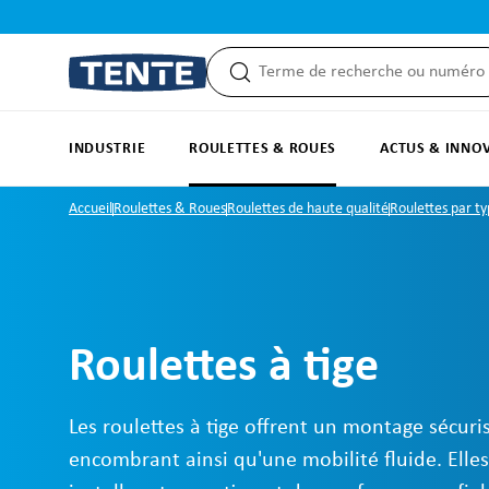
recherche
Passer à la navigation principale
INDUSTRIE
ROULETTES & ROUES
ACTUS & INNO
Accueil
Roulettes & Roues
Roulettes de haute qualité
Roulettes par ty
Roulettes à tige
Les roulettes à tige offrent un montage sécuri
encombrant ainsi qu'une mobilité fluide. Elles 