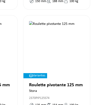
0
kg
150
mm
188
mm
100
kg
Variantes
25 mm
Roulette pivotante 125 mm
Stora
2370PIP125S74