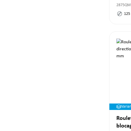
2875QM
125
Varia
Roule
blocag