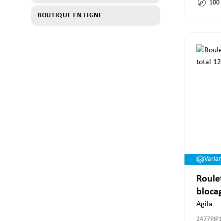
100
BOUTIQUE EN LIGNE
Varia
Roule
bloca
Agila
2477PJP