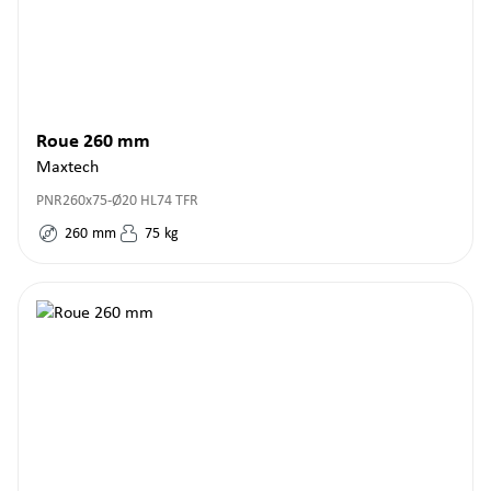
Roue 260 mm
Maxtech
PNR260x75-Ø20 HL74 TFR
260
mm
75
kg