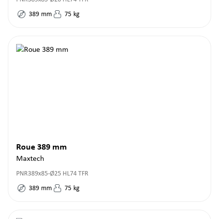
389
mm
75
kg
Roue 389 mm
Maxtech
PNR389x85-Ø25 HL74 TFR
389
mm
75
kg