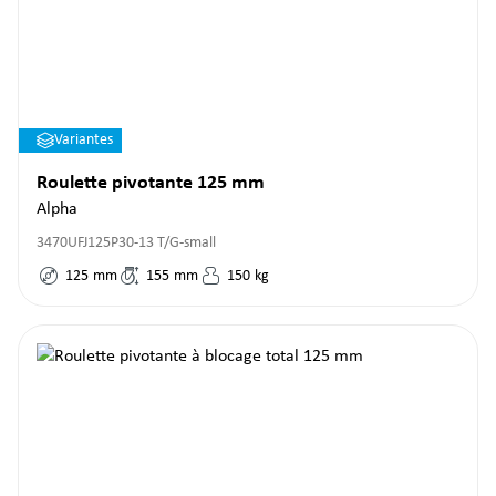
Variantes
Roulette pivotante 125 mm
Alpha
3470UFJ125P30-13 T/G-small
125
mm
155
mm
150
kg