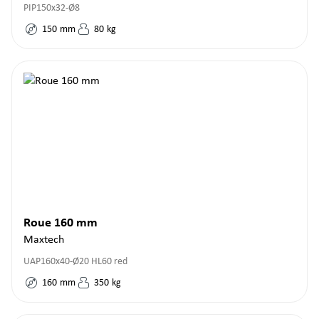
PIP150x32-Ø8
150
mm
80
kg
Roue 160 mm
Maxtech
UAP160x40-Ø20 HL60 red
160
mm
350
kg