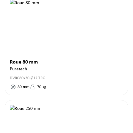
Roue 80 mm
Puretech
DVR080x30-Ø12 TRG
80
mm
70
kg