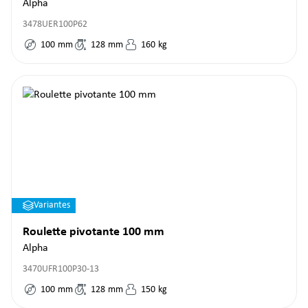
Alpha
3478UER100P62
100
mm
128
mm
160
kg
Variantes
Roulette pivotante 100 mm
Alpha
3470UFR100P30-13
100
mm
128
mm
150
kg