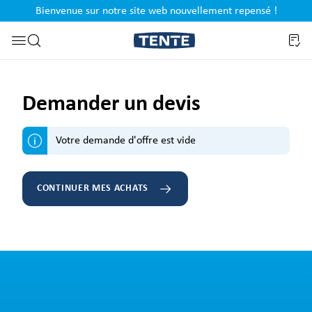
Bienvenue sur notre site web nouvellement repensé !
al
Passer à la recherche
Demander un devis
Votre demande d'offre est vide
CONTINUER MES ACHATS