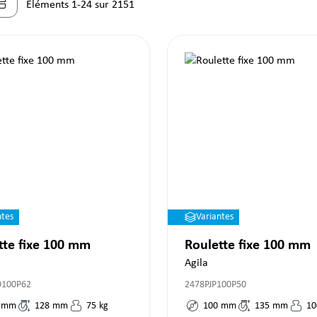
Éléments 1-24 sur 2151
ntes
Variantes
tte fixe 100 mm
Roulette fixe 100 mm
Agila
O100P62
2478PJP100P50
mm
128
mm
75
kg
100
mm
135
mm
10