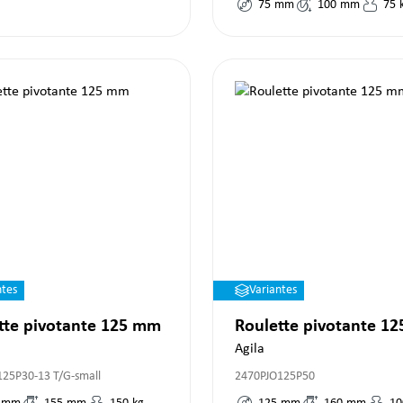
75
mm
100
mm
75
ntes
Variantes
tte pivotante 125 mm
Roulette pivotante 1
Agila
125P30-13 T/G-small
2470PJO125P50