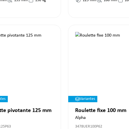
mm
155
mm
150
kg
125
mm
160
mm
10
ntes
Variantes
tte pivotante 125 mm
Roulette fixe 100 mm
Alpha
125P63
3478UER100P62