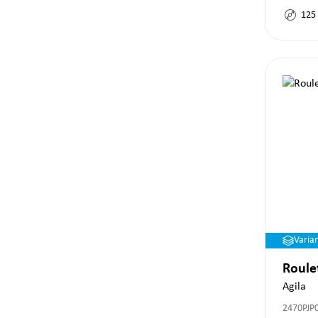
125
Varia
Roule
Agila
2470PJP