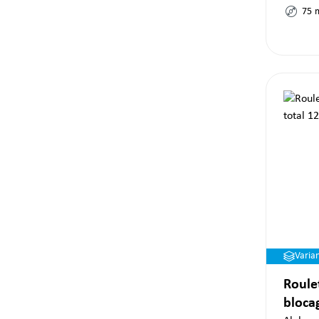
75
Varia
Roule
bloca