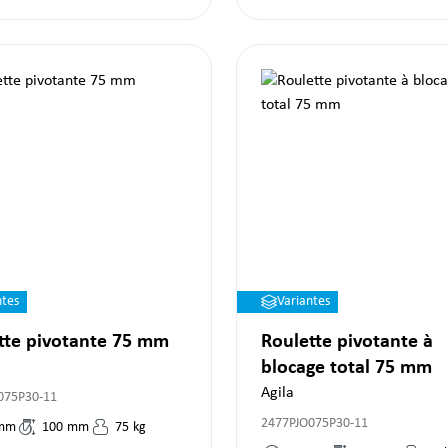
ntes
Variantes
tte pivotante 75 mm
Roulette pivotante à
blocage total 75 mm
Agila
075P30-11
2477PJO075P30-11
mm
100
mm
75
kg