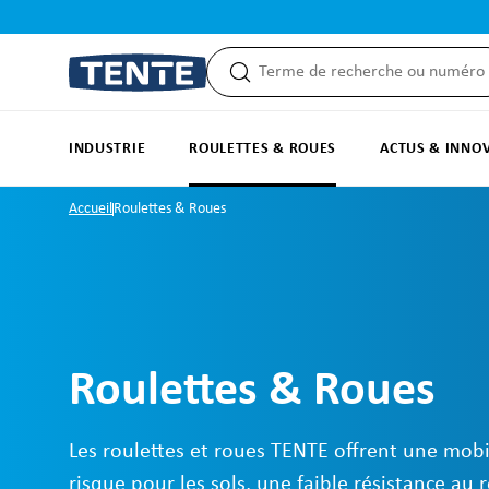
recherche
Passer à la navigation principale
INDUSTRIE
ROULETTES & ROUES
ACTUS & INNO
Accueil
Roulettes & Roues
Roulettes & Roues
Les roulettes et roues TENTE offrent une mobil
risque pour les sols, une faible résistance au