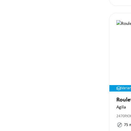
Varia
Roule
Agila
2470PJO
75