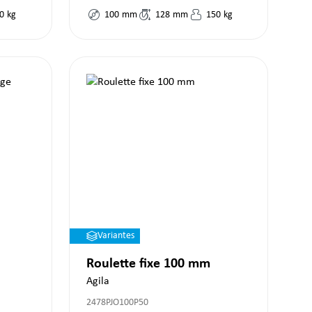
0
kg
100
mm
128
mm
150
kg
Variantes
Roulette fixe 100 mm
Agila
2478PJO100P50