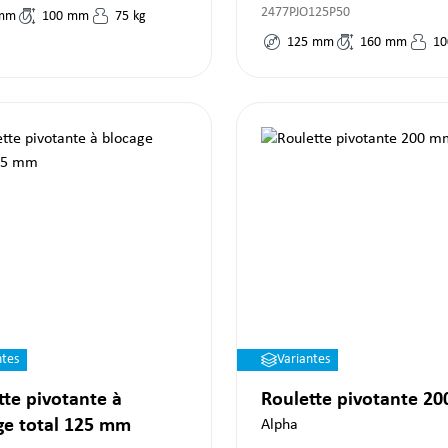
2477PJO125P50
mm
100
mm
75
kg
125
mm
160
mm
10
ntes
Variantes
tte pivotante à
Roulette pivotante 2
ge total 125 mm
Alpha