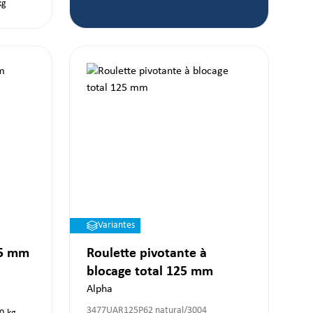
kg
Variantes
25 mm
Roulette pivotante à
blocage total 125 mm
Alpha
3477UAR125P62 natural/3004