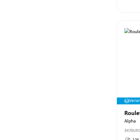
Varia
Roule
Alpha
3470UFJ