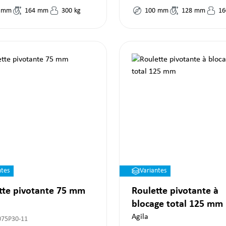
mm
164
mm
300
kg
100
mm
128
mm
16
ntes
Variantes
tte pivotante 75 mm
Roulette pivotante à
blocage total 125 mm
Agila
075P30-11