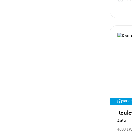
125
Varia
Roule
Zeta
4680IEP