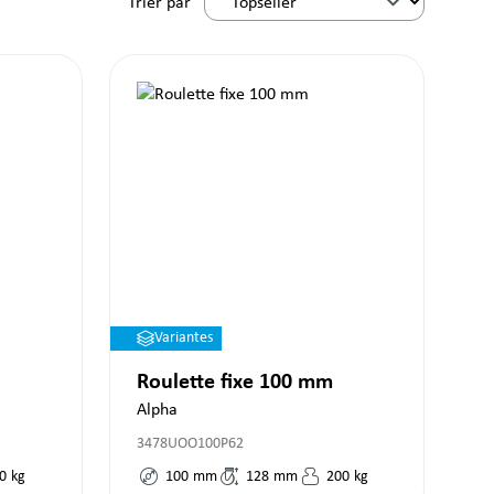
Trier par
Variantes
Roulette fixe 100 mm
Alpha
3478UOO100P62
0
kg
100
mm
128
mm
200
kg