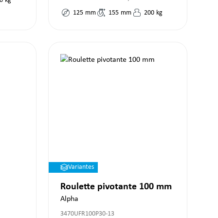
0
kg
125
mm
155
mm
200
kg
Variantes
Roulette pivotante 100 mm
Alpha
3470UFR100P30-13