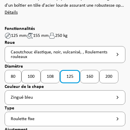
d'un boîtier en tôle d'acier lourde assurant une robustesse op...
Détails
Fonctionnalités
125 mm
155 mm
250 kg
Sélectionnez
Roue
Caoutchouc élastique, noir, vulcanisé, , Roulements
rouleaux
Sélectionnez
Diamètre
80
100
108
125
160
200
(Cette option n'est pas disponible pour le moment. )
(Cette option n'est pas disponible pour le moment
(Cette option n'est pas d
(Cette option
Sélectionnez
Couleur de la chape
Zingué bleu
Sélectionnez
Type
Roulette fixe
Sélectionnez
Ajustement