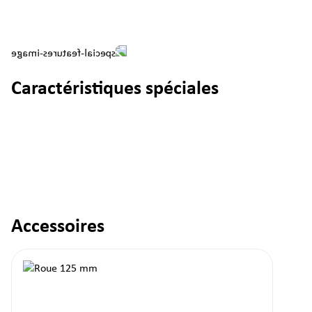
Caractéristiques spéciales
Accessoires
Ignorer la galerie de produits