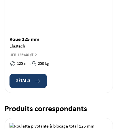
Roue 125 mm
Elastech
UER 125x40-Ø12
125
mm
250
kg
DÉTAILS
Produits correspondants
Ignorer la galerie de produits