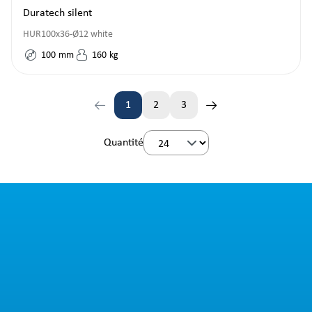
Duratech silent
HUR100x36-Ø12 white
100
mm
160
kg
1
2
3
Page
Page
Page
Quantité