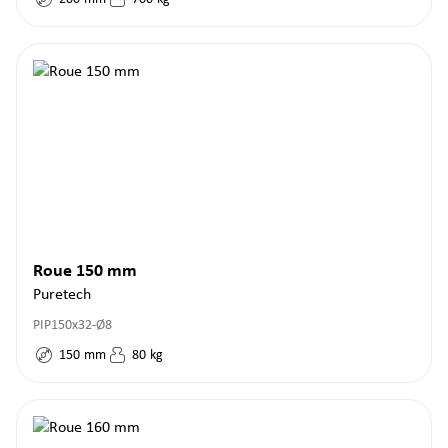
Roue 150 mm
Puretech
PIP150x32-Ø8
150
mm
80
kg