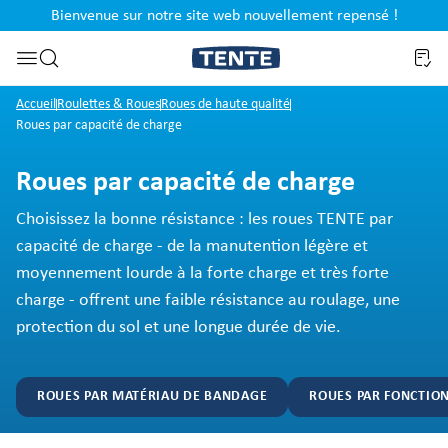
Bienvenue sur notre site web nouvellement repensé !
al
Passer à la recherche
Accueil
Roulettes & Roues
Roues de haute qualité
Roues par capacité de charge
Roues par capacité de charge
Choisissez la bonne résistance : les roues TENTE par
capacité de charge - de la manutention légère et
moyennement lourde à la forte charge et très forte
charge - offrent une faible résistance au roulage, une
protection du sol et une longue durée de vie.
ROUES PAR MATÉRIAU DE BANDAGE
ROUES PAR FONCTIO