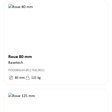
Roue 80 mm
Basetech
POO080x34-Ø12 RAL9011
80
mm
125
kg