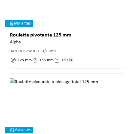
Variantes
Roulette pivotante 125 mm
Alpha
3470UFJ125P30-13 T/G-small
125
mm
155
mm
150
kg
Variantes