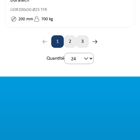
Duratech
UOR200x50-Ø25 TFR
200
mm
700
kg
1
2
3
Page
Page
Page
Quantité