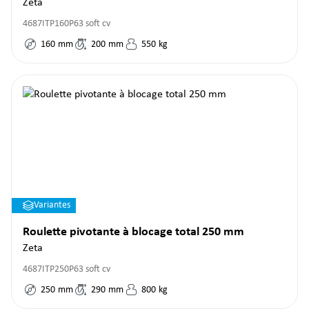
Zeta
4687ITP160P63 soft cv
160
mm
200
mm
550
kg
Variantes
Roulette pivotante à blocage total 250 mm
Zeta
4687ITP250P63 soft cv
250
mm
290
mm
800
kg