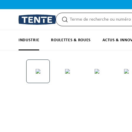
recherche
Passer à la navigation principale
INDUSTRIE
ROULETTES & ROUES
ACTUS & INNO
Ignorer la galerie d'images