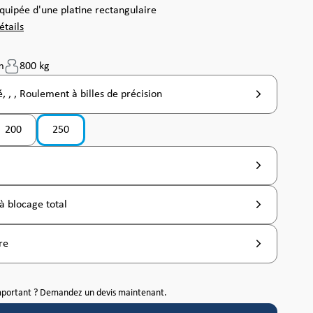
équipée d'une platine rectangulaire
étails
m
800 kg
, , , Roulement à billes de précision
200
250
pas disponible pour le moment. )
ption n'est pas disponible pour le moment. )
(Cette option n'est pas disponible pour le moment. )
(Cette option n'est pas disponible pour le moment. )
à blocage total
re
mportant ? Demandez un devis maintenant.