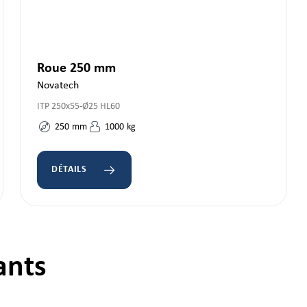
Roue 250 mm
Novatech
ITP 250x55-Ø25 HL60
250
mm
1000
kg
DÉTAILS
ants