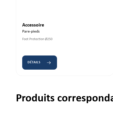
Accessoire
Pare-pieds
Foot Protection Ø250
DÉTAILS
Ignorer la galerie de produits
Produits correspond