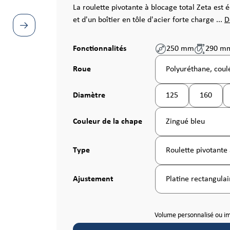
La roulette pivotante à blocage total Zeta est 
et d'un boîtier en tôle d'acier forte charge ...
D
Fonctionnalités
250 mm
290 m
Sélectionnez
Roue
Polyuréthane, coulé
Sélectionnez
Diamètre
125
160
(Cette option n'est 
(Cette o
Sélectionnez
Couleur de la chape
Zingué bleu
Sélectionnez
Type
Roulette pivotante 
Sélectionnez
Ajustement
Platine rectangulai
Volume personnalisé ou i