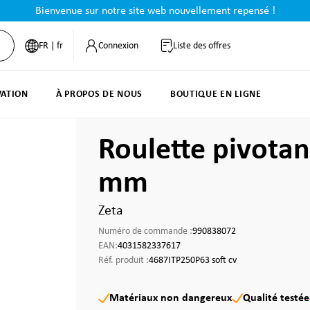
Bienvenue sur notre site web nouvellement repensé !
FR | fr
Connexion
Liste des offres
VATION
À PROPOS DE NOUS
BOUTIQUE EN LIGNE
Roulette pivotan
mm
Zeta
Numéro de commande :
990838072
EAN:
4031582337617
Réf. produit :
4687ITP250P63 soft cv
Matériaux non dangereux
Qualité testée