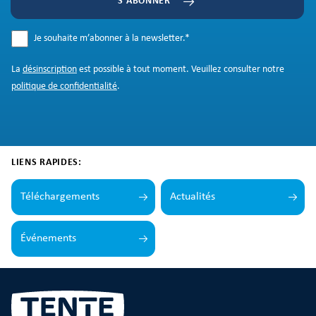
S'ABONNER
Je souhaite m’abonner à la newsletter.
*
La
désinscription
est possible à tout moment. Veuillez consulter notre
politique de confidentialité
.
LIENS RAPIDES:
Téléchargements
Actualités
Événements