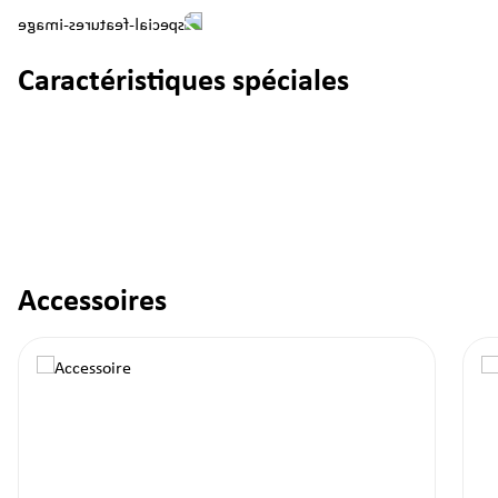
Caractéristiques spéciales
Accessoires
Ignorer la galerie de produits