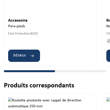
Accessoire
R
Pare-pieds
N
Foot Protection Ø250
IT
DÉTAILS
Produits correspondants
Ignorer la galerie de produits