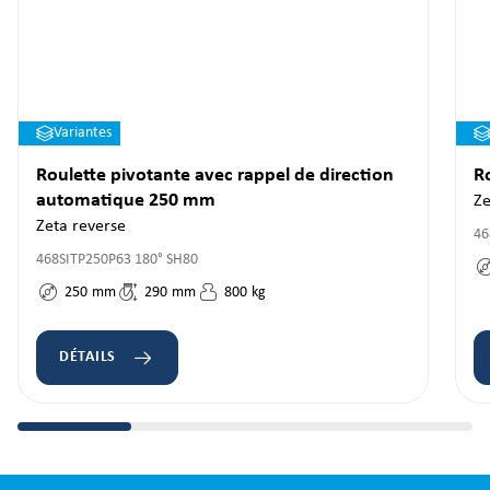
Variantes
Roulette pivotante avec rappel de direction
R
automatique 250 mm
Ze
Zeta reverse
46
468SITP250P63 180° SH80
250
mm
290
mm
800
kg
DÉTAILS