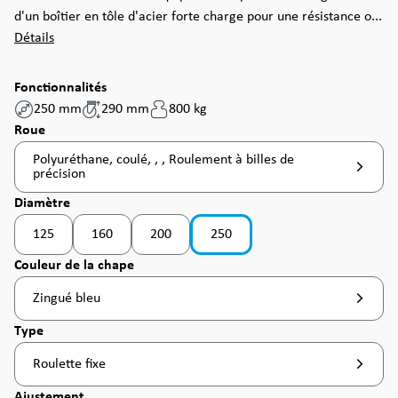
d'un boîtier en tôle d'acier forte charge pour une résistance o...
Détails
Fonctionnalités
250 mm
290 mm
800 kg
Sélectionnez
Roue
Polyuréthane, coulé, , , Roulement à billes de
précision
Sélectionnez
Diamètre
125
160
200
250
(Cette option n'est pas disponible pour le moment. )
(Cette option n'est pas disponible pour le moment. )
(Cette option n'est pas disponible pour le momen
(Cette option n'est pas disponible p
Sélectionnez
Couleur de la chape
Zingué bleu
Sélectionnez
Type
Roulette fixe
Sélectionnez
Ajustement