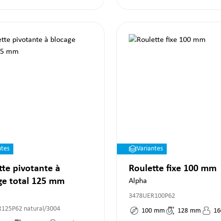
ntes
Variantes
tte pivotante à
Roulette fixe 100 mm
ge total 125 mm
Alpha
3478UER100P62
125P62 natural/3004
100
mm
128
mm
16