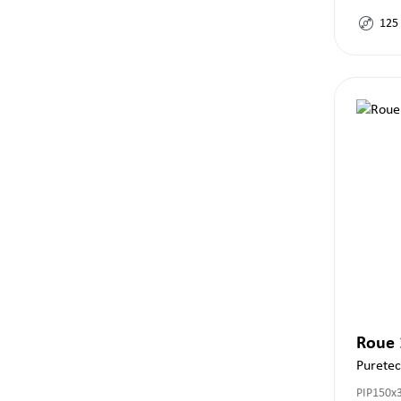
125
Roue
Purete
PIP150x