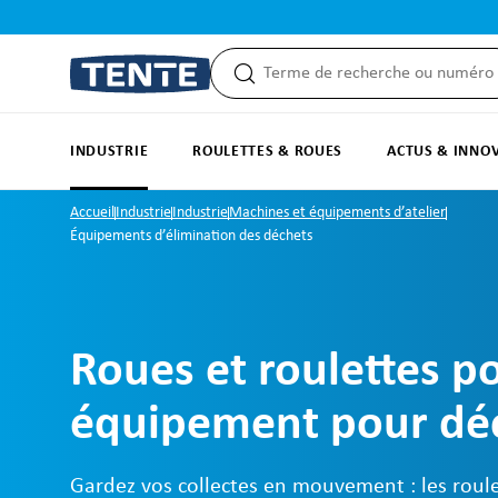
recherche
Passer à la navigation principale
INDUSTRIE
ROULETTES & ROUES
ACTUS & INNO
Accueil
Industrie
Industrie
Machines et équipements d’atelier
Équipements d’élimination des déchets
Roues et roulettes p
équipement pour dé
Gardez vos collectes en mouvement : les roule