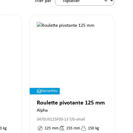
Trier par
Variantes
Roulette pivotante 125 mm
Alpha
3470UFJ125P30-13 T/G-small
0
kg
125
mm
155
mm
150
kg