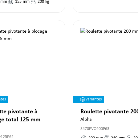
mm
155
mm
200
kg
ntes
Variantes
tte pivotante à
Roulette pivotante 2
ge total 125 mm
Alpha
3470PVO200P63
O125P62