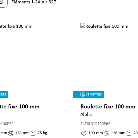
Éléments 1-24 sur 327
ntes
Variantes
tte fixe 100 mm
Roulette fixe 100 mm
Alpha
O100P62
3478UOO100P62
mm
128
mm
75
kg
100
mm
128
mm
20