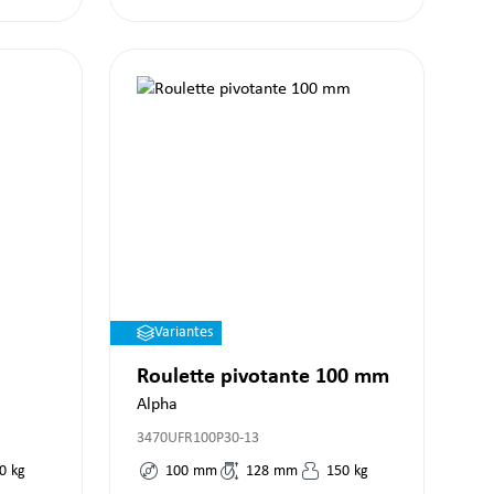
Variantes
Roulette pivotante 100 mm
Alpha
3470UFR100P30-13
0
kg
100
mm
128
mm
150
kg