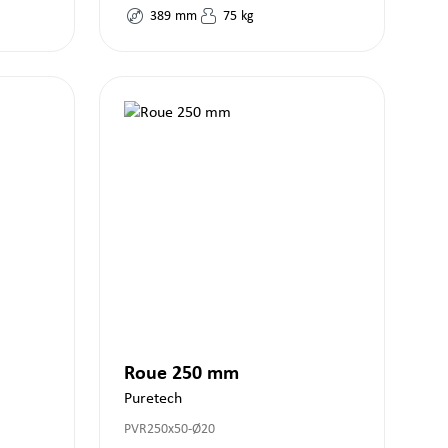
389
mm
75
kg
Roue 250 mm
Puretech
PVR250x50-Ø20