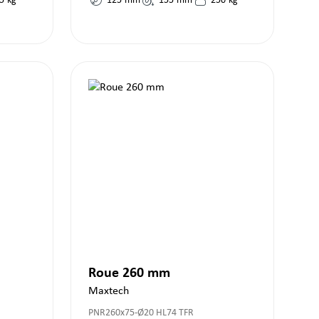
5
kg
125
mm
155
mm
250
kg
Roue 260 mm
Maxtech
PNR260x75-Ø20 HL74 TFR