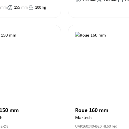
200
mm
240
mm
20
mm
155
mm
100
kg
 150 mm
Roue 160 mm
ch
Maxtech
32-Ø8
UAP160x40-Ø20 HL60 red