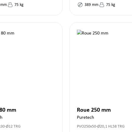
mm
75
kg
389
mm
75
kg
 80 mm
Roue 250 mm
ch
Puretech
30-Ø12 TRG
PVO250x50-Ø20,1 HL58 TRG