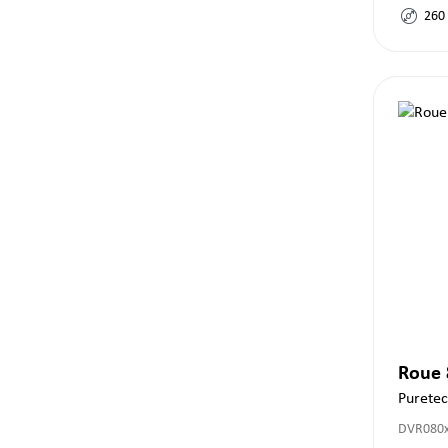
260
Roue
Purete
DVR080x