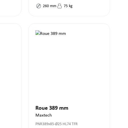
260
mm
75
kg
Roue 389 mm
Maxtech
PNR389x85-Ø25 HL74 TFR