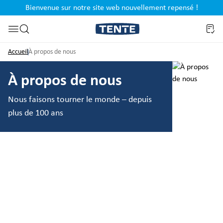
Bienvenue sur notre site web nouvellement repensé !
al
Passer à la recherche
Accueil
À propos de nous
À propos de nous
Nous faisons tourner le monde – depuis
plus de 100 ans