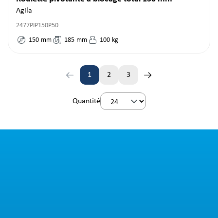
Agila
2477PJP150P50
150
mm
185
mm
100
kg
1
2
3
Page
Page
Page
Quantité