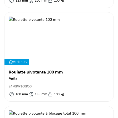
125
mm
160
mm
100
kg
Variantes
Roulette pivotante 100 mm
Agila
2470PJP100P50
100
mm
135
mm
100
kg