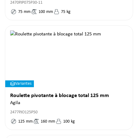
2470PJP075P30-11
75
mm
100
mm
75
kg
Variantes
Roulette pivotante à blocage total 125 mm
Agila
2477PJO125P50
125
mm
160
mm
100
kg