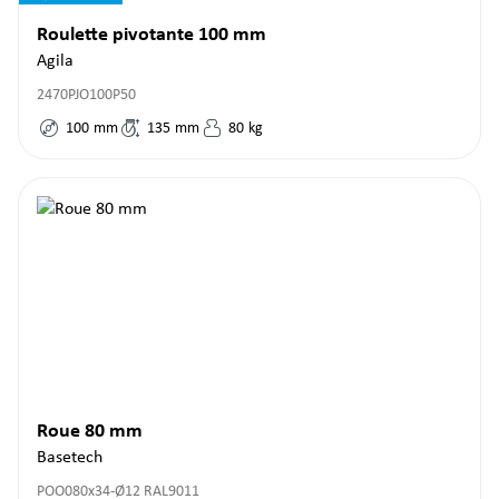
Roulette pivotante 100 mm
Agila
2470PJO100P50
100
mm
135
mm
80
kg
Roue 80 mm
Basetech
POO080x34-Ø12 RAL9011