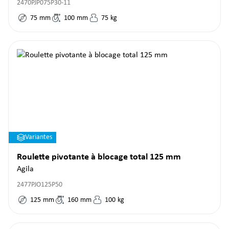
2470PJP075P30-11
75
mm
100
mm
75
kg
Variantes
Roulette pivotante à blocage total 125 mm
Agila
2477PJO125P50
125
mm
160
mm
100
kg