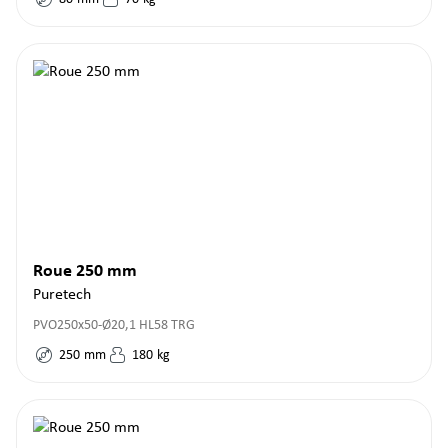
Roue 250 mm
Puretech
PVO250x50-Ø20,1 HL58 TRG
250
mm
180
kg