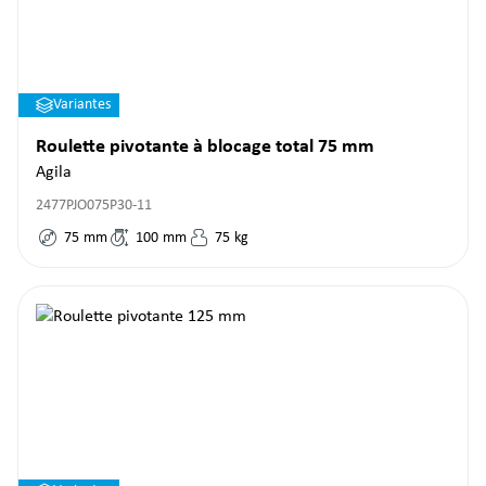
Variantes
Roulette pivotante à blocage total 75 mm
Agila
2477PJO075P30-11
75
mm
100
mm
75
kg