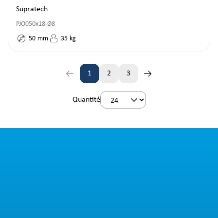
Supratech
PJO050x18-Ø8
50
mm
35
kg
1
2
3
Page
Page
Page
Quantité