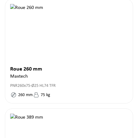
Roue 260 mm
Maxtech
PNR260x75-Ø25 HL74 TFR
260
mm
75
kg