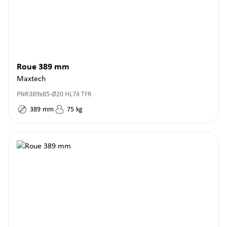
Roue 389 mm
Maxtech
PNR389x85-Ø20 HL74 TFR
389
mm
75
kg