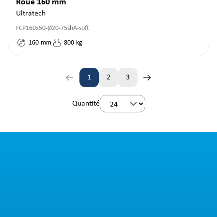
Roue 160 mm
Ultratech
FCP160x50-Ø20-75shA-soft
160
mm
800
kg
1
2
3
Page
Page
Page
Quantité