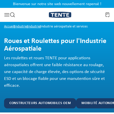
Bienvenue sur notre site web nouvellement repensé !
al
Passer à la recherche
Accueil
Industrie
Industrie
Industrie aérospatiale et services
Roues et Roulettes pour l'Industrie
Aérospatiale
Les roulettes et roues TENTE pour applications
aérospatiales offrent une faible résistance au roulage,
une capacité de charge élevée, des options de sécurité
ESD et un blocage fiable pour une manutention sûre et
efficace.
CONSTRUCTEURS AUTOMOBILES OEM
MOBILITÉ AUTONO