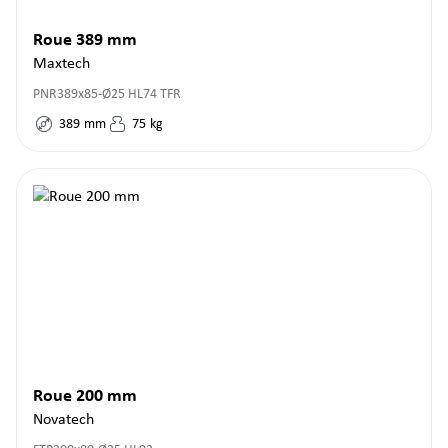
Roue 389 mm
Maxtech
PNR389x85-Ø25 HL74 TFR
389
mm
75
kg
Roue 200 mm
Novatech