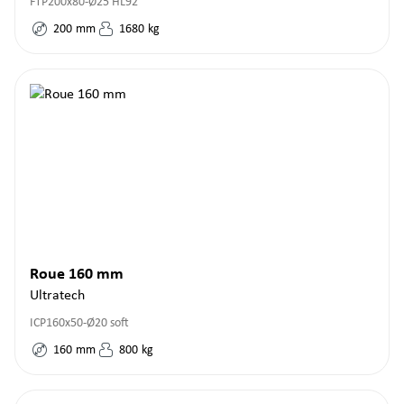
FTP200x80-Ø25 HL92
200
mm
1680
kg
Roue 160 mm
Ultratech
ICP160x50-Ø20 soft
160
mm
800
kg