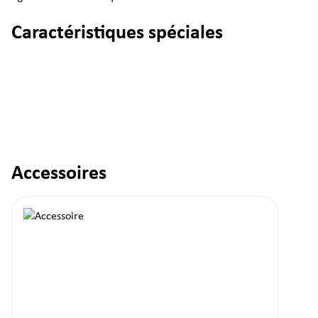
Caractéristiques spéciales
Accessoires
Ignorer la galerie de produits