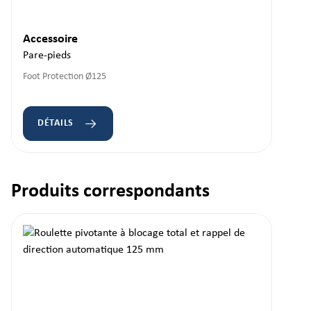
Accessoire
Pare-pieds
Foot Protection Ø125
DÉTAILS
Produits correspondants
Ignorer la galerie de produits