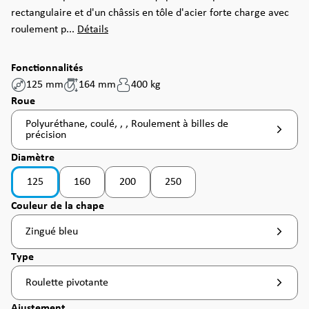
rectangulaire et d'un châssis en tôle d'acier forte charge avec
roulement p...
Détails
Fonctionnalités
125 mm
164 mm
400 kg
Sélectionnez
Roue
Polyuréthane, coulé, , , Roulement à billes de
précision
Sélectionnez
Diamètre
125
160
200
250
(Cette option n'est pas disponible pour le moment. )
(Cette option n'est pas disponible pour le moment. )
(Cette option n'est pas disponible pour le mome
(Cette option n'est pas disponible 
Sélectionnez
Couleur de la chape
Zingué bleu
Sélectionnez
Type
Roulette pivotante
Sélectionnez
Ajustement