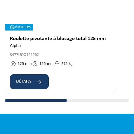
Variantes
Roulette pivotante à blocage total 125 mm
Alpha
3477UOO125P62
125
mm
155
mm
275
kg
DÉTAILS