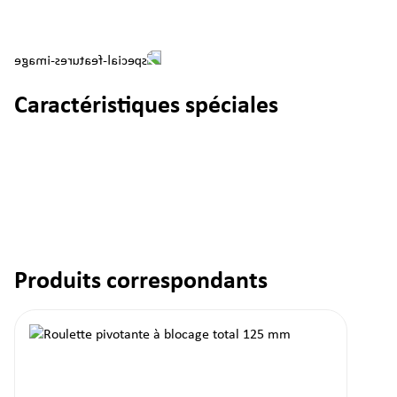
Caractéristiques spéciales
Produits correspondants
Ignorer la galerie de produits