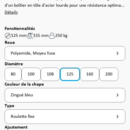
d'un boîtier en tôle d'acier lourde pour une résistance optima...
Détails
Fonctionnalités
125 mm
155 mm
250 kg
Sélectionnez
Roue
Polyamide, Moyeu lisse
Sélectionnez
Diamètre
80
100
108
125
160
200
(Cette option n'est pas disponible pour le moment
(Cette option n'est pas d
(Cette option
Sélectionnez
Couleur de la chape
Zingué bleu
Sélectionnez
Type
Roulette fixe
Sélectionnez
Ajustement