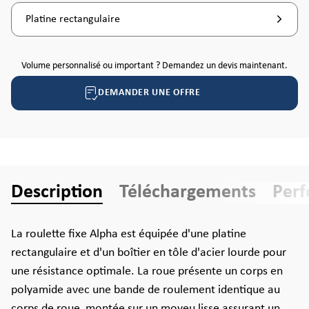
Platine rectangulaire
Volume personnalisé ou important ? Demandez un devis maintenant.
DEMANDER UNE OFFRE
Description
Téléchargements
Per
La roulette fixe Alpha est équipée d'une platine
rectangulaire et d'un boîtier en tôle d'acier lourde pour
une résistance optimale. La roue présente un corps en
polyamide avec une bande de roulement identique au
corps de roue, montée sur un moyeu lisse assurant un