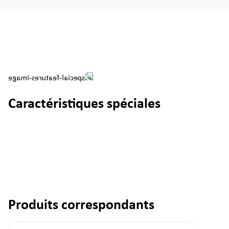
Caractéristiques spéciales
Produits correspondants
Ignorer la galerie de produits