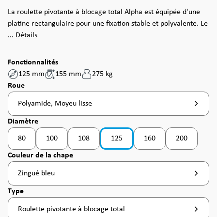
La roulette pivotante à blocage total Alpha est équipée d'une
platine rectangulaire pour une fixation stable et polyvalente. Le
...
Détails
Fonctionnalités
125 mm
155 mm
275 kg
Sélectionnez
Roue
Polyamide, Moyeu lisse
Sélectionnez
Diamètre
80
100
108
125
160
200
(Cette option n'est pas disponible pour le moment
(Cette option n'est pas d
(Cette option
Sélectionnez
Couleur de la chape
Zingué bleu
Sélectionnez
Type
Roulette pivotante à blocage total