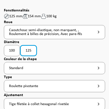
Fonctionnalités
125 mm
154 mm
100 kg
Sélectionnez
Roue
Caoutchouc semi-élastique, non marquant, ,
Roulement à billes de précision, Avec pare-fils
Sélectionnez
Diamètre
100
125
Sélectionnez
Couleur de la chape
Standard
Sélectionnez
Type
Roulette pivotante
Sélectionnez
Ajustement
Tige filetée à collet hexagonal rivetée