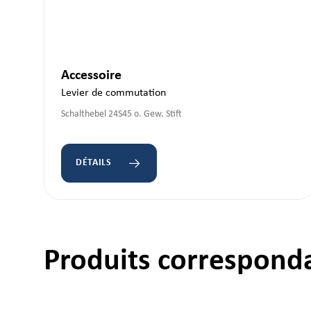
Accessoire
Levier de commutation
Schalthebel 24S45 o. Gew. Stift
DÉTAILS
Produits correspond
Ignorer la galerie de produits