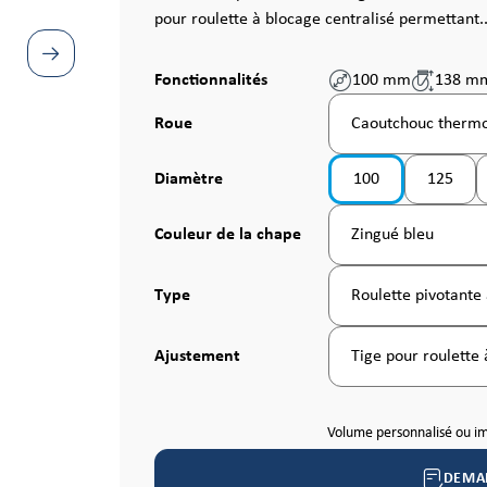
pour roulette à blocage centralisé permettant.
Fonctionnalités
100 mm
138 m
Sélectionnez
Roue
Caoutchouc thermo
Sélectionnez
Diamètre
100
125
Sélectionnez
Couleur de la chape
Zingué bleu
Sélectionnez
Type
Roulette pivotante 
Sélectionnez
Ajustement
Tige pour roulette 
Volume personnalisé ou i
DEMA