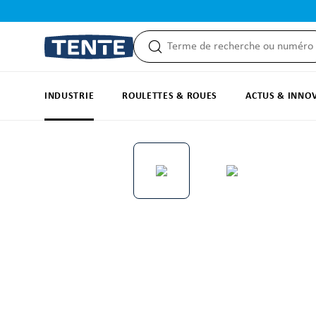
recherche
Passer à la navigation principale
INDUSTRIE
ROULETTES & ROUES
ACTUS & INNO
Ignorer la galerie d'images