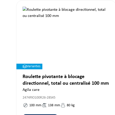
Variantes
Roulette pivotante à blocage
directionnel, total ou centralisé 100 mm
Agila care
2474PJO100R26-28S45
100
mm
138
mm
80
kg