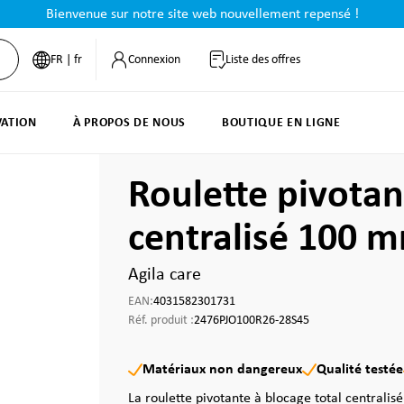
Bienvenue sur notre site web nouvellement repensé !
FR | fr
Connexion
Liste des offres
VATION
À PROPOS DE NOUS
BOUTIQUE EN LIGNE
Roulette pivotan
centralisé 100 
Agila care
EAN:
4031582301731
Réf. produit :
2476PJO100R26-28S45
Matériaux non dangereux
Qualité testée
La roulette pivotante à blocage total centralis