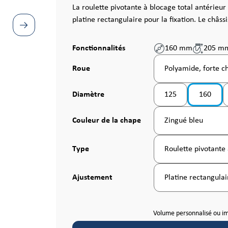
La roulette pivotante à blocage total antérieu
platine rectangulaire pour la fixation. Le châssi
Fonctionnalités
160 mm
205 m
Sélectionnez
Roue
Polyamide, forte c
Sélectionnez
Diamètre
125
160
Sélectionnez
Couleur de la chape
Zingué bleu
Sélectionnez
Type
Roulette pivotante 
Sélectionnez
Ajustement
Platine rectangulai
Volume personnalisé ou i