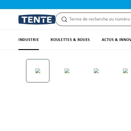
recherche
Passer à la navigation principale
INDUSTRIE
ROULETTES & ROUES
ACTUS & INNO
Ignorer la galerie d'images