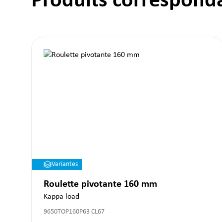
Produits correspond
Variantes
Roulette pivotante 160 mm
Kappa load
9650TOP160P63 CL67