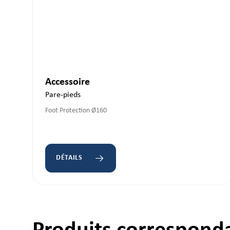
Accessoire
Pare-pieds
Foot Protection Ø160
DÉTAILS
Ignorer la galerie de produits