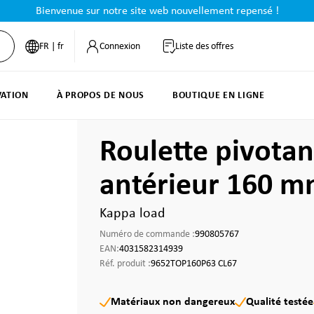
Bienvenue sur notre site web nouvellement repensé !
FR | fr
Connexion
Liste des offres
VATION
À PROPOS DE NOUS
BOUTIQUE EN LIGNE
Roulette pivotan
antérieur 160 
Kappa load
Numéro de commande :
990805767
EAN:
4031582314939
Réf. produit :
9652TOP160P63 CL67
Matériaux non dangereux
Qualité testée