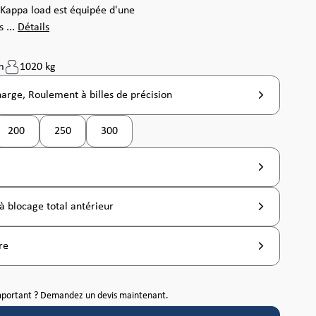
r Kappa load est équipée d'une
s ...
Détails
m
1020 kg
harge, Roulement à billes de précision
200
250
300
(Cette option n'est pas disponible pour le moment. )
à blocage total antérieur
re
mportant ? Demandez un devis maintenant.