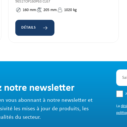
9651TOP160P63 CL67
160
mm
205
mm
1020
kg
DÉTAILS
z notre newsletter
en vous abonnant à notre newsletter et
La
dés
sivité les mises à jour de produits, les
politiq
ualités du secteur.