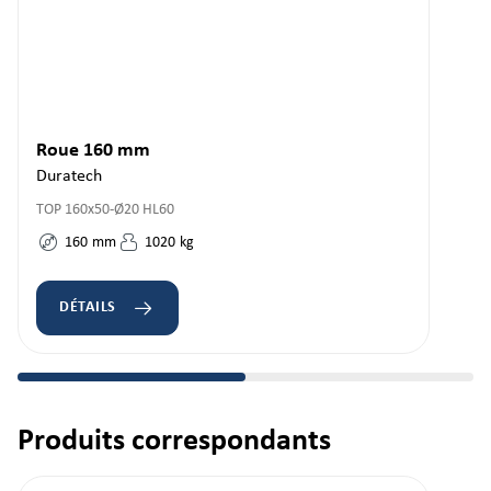
Roue 160 mm
Duratech
TOP 160x50-Ø20 HL60
160
mm
1020
kg
DÉTAILS
Produits correspondants
Ignorer la galerie de produits