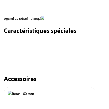
Caractéristiques spéciales
Accessoires
Ignorer la galerie de produits