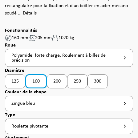
rectangulaire pour la fixation et d'un boîtier en acier mécano-
soudé ...
Détails
Fonctionnalités
160 mm
205 mm
1020 kg
Sélectionnez
Roue
Polyamide, forte charge, Roulement à billes de
précision
Sélectionnez
Diamètre
125
160
200
250
300
(Cette option n'est pas
Sélectionnez
Couleur de la chape
Zingué bleu
Sélectionnez
Type
Roulette pivotante
Sélectionnez
Ajustement