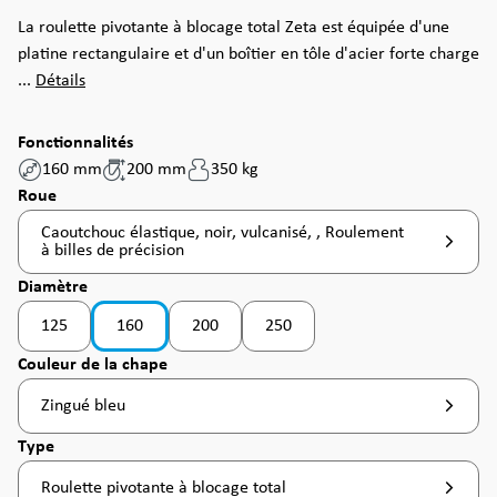
La roulette pivotante à blocage total Zeta est équipée d'une
platine rectangulaire et d'un boîtier en tôle d'acier forte charge
...
Détails
Fonctionnalités
160 mm
200 mm
350 kg
Sélectionnez
Roue
Caoutchouc élastique, noir, vulcanisé, , Roulement
à billes de précision
Sélectionnez
Diamètre
125
160
200
250
Sélectionnez
Couleur de la chape
Zingué bleu
Sélectionnez
Type
Roulette pivotante à blocage total