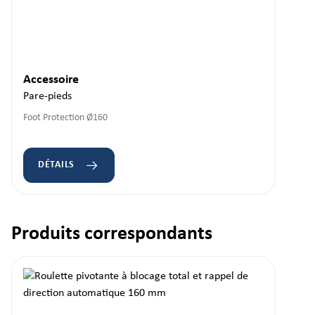
Accessoire
Pare-pieds
Foot Protection Ø160
DÉTAILS
Produits correspondants
Ignorer la galerie de produits