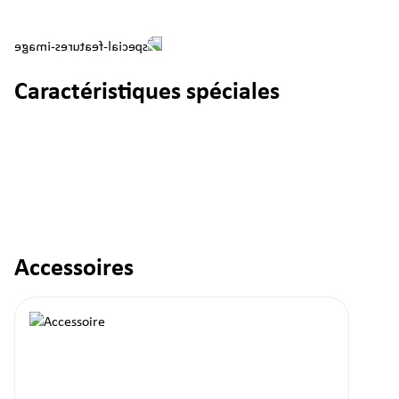
Caractéristiques spéciales
Accessoires
Ignorer la galerie de produits