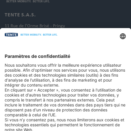
TENTE S.A.S.
11 Rue de l'Orme Brisé - Pringy
77986 St Fargeau Ponthierry
France
Tél. : +33 1 60652300
E-mail : info.fr@tente.com
CONTACT
JURIDIQUE
Copyright © 2026 par TENTE International GmbH. Tous droits