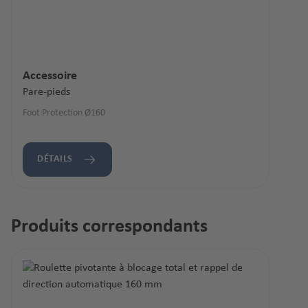
Accessoire
Pare-pieds
Foot Protection Ø160
DÉTAILS
Produits correspondants
Ignorer la galerie de produits