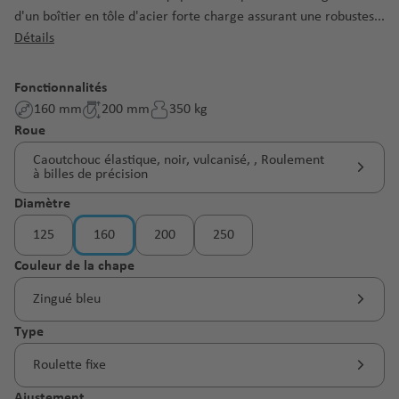
d'un boîtier en tôle d'acier forte charge assurant une robustes...
Détails
Fonctionnalités
160 mm
200 mm
350 kg
Sélectionnez
Roue
Caoutchouc élastique, noir, vulcanisé, , Roulement
à billes de précision
Sélectionnez
Diamètre
125
160
200
250
Sélectionnez
Couleur de la chape
Zingué bleu
Sélectionnez
Type
Roulette fixe
Sélectionnez
Ajustement