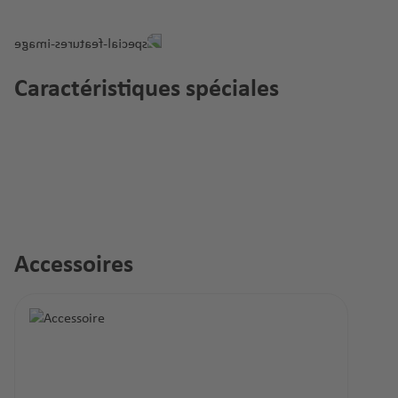
Caractéristiques spéciales
Accessoires
Ignorer la galerie de produits