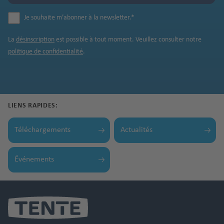
Je souhaite m’abonner à la newsletter.
*
La
désinscription
est possible à tout moment. Veuillez consulter notre
politique de confidentialité
.
LIENS RAPIDES:
Téléchargements
Actualités
Événements