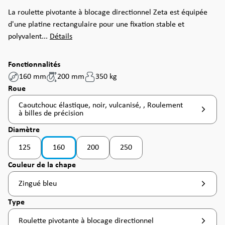
La roulette pivotante à blocage directionnel Zeta est équipée
d'une platine rectangulaire pour une fixation stable et
polyvalent...
Détails
Fonctionnalités
160 mm
200 mm
350 kg
Sélectionnez
Roue
Caoutchouc élastique, noir, vulcanisé, , Roulement
à billes de précision
Sélectionnez
Diamètre
125
160
200
250
(Cette option n'est pas disponible pour le mome
(Cette option n'est pas disponible 
Sélectionnez
Couleur de la chape
Zingué bleu
Sélectionnez
Type
Roulette pivotante à blocage directionnel