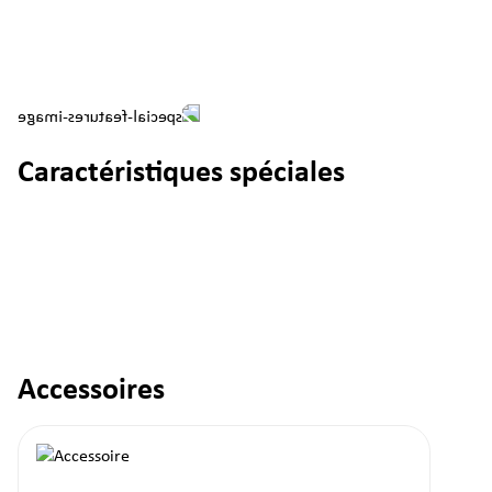
Caractéristiques spéciales
Accessoires
Ignorer la galerie de produits