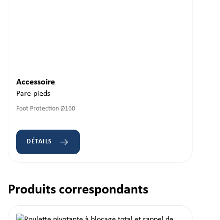
Accessoire
Pare-pieds
Foot Protection Ø160
DÉTAILS
Produits correspondants
Ignorer la galerie de produits