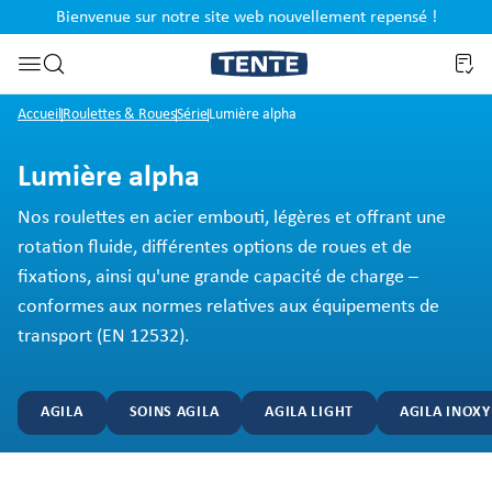
Bienvenue sur notre site web nouvellement repensé !
al
Passer à la recherche
Accueil
Roulettes & Roues
Série
Lumière alpha
Lumière alpha
Nos roulettes en acier embouti, légères et offrant une
rotation fluide, différentes options de roues et de
fixations, ainsi qu'une grande capacité de charge –
conformes aux normes relatives aux équipements de
transport (EN 12532).
AGILA
SOINS AGILA
AGILA LIGHT
AGILA INOX