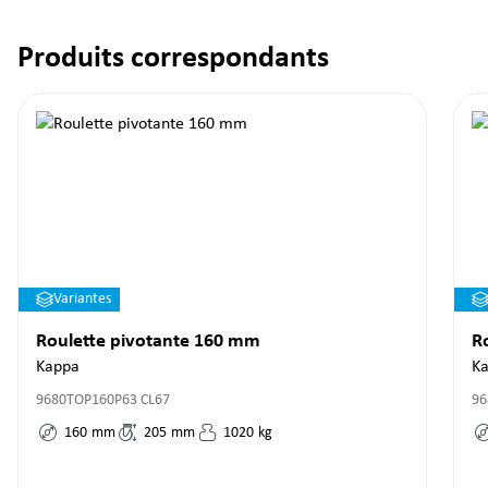
Produits correspondants
Ignorer la galerie de produits
Variantes
Roulette pivotante 160 mm
R
Kappa
K
9680TOP160P63 CL67
96
160
mm
205
mm
1020
kg