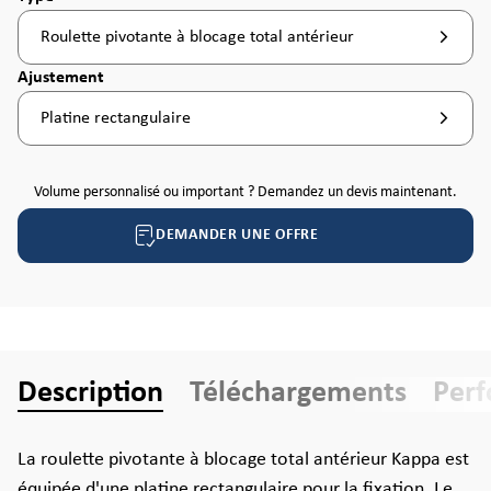
Roulette pivotante à blocage total antérieur
Sélectionnez
Ajustement
Platine rectangulaire
Volume personnalisé ou important ? Demandez un devis maintenant.
DEMANDER UNE OFFRE
Description
Téléchargements
Per
La roulette pivotante à blocage total antérieur Kappa est
équipée d'une platine rectangulaire pour la fixation. Le