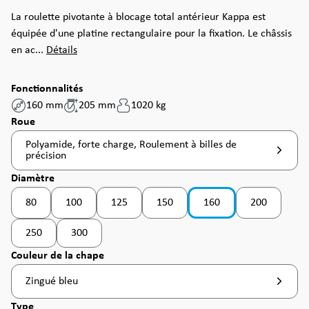
La roulette pivotante à blocage total antérieur Kappa est
équipée d'une platine rectangulaire pour la fixation. Le châssis
en ac...
Détails
Fonctionnalités
160 mm
205 mm
1020 kg
Sélectionnez
Roue
Polyamide, forte charge, Roulement à billes de
précision
Sélectionnez
Diamètre
80
100
125
150
160
200
(Cette option n'est pas disponible pour le moment. )
(Cette option n'est pas disponible pour le moment. )
250
300
(Cette option n'est pas disponible pour le moment. )
Sélectionnez
Couleur de la chape
Zingué bleu
Sélectionnez
Type