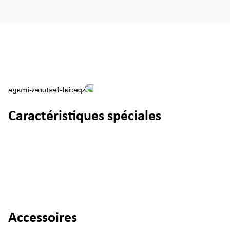
Caractéristiques spéciales
Accessoires
Ignorer la galerie de produits