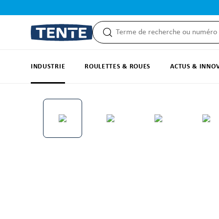
recherche
Passer à la navigation principale
INDUSTRIE
ROULETTES & ROUES
ACTUS & INNO
Ignorer la galerie d'images