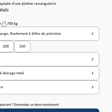
équipée d'une platine rectangulaire
étails
m
700 kg
harge, Roulement à billes de précision
200
250
(Cette option n'est pas disponible pour le moment. )
à blocage total
re
mportant ? Demandez un devis maintenant.