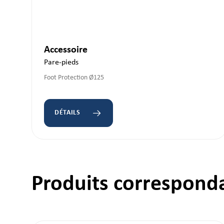
Accessoire
Pare-pieds
Foot Protection Ø125
DÉTAILS
Ignorer la galerie de produits
Produits correspond