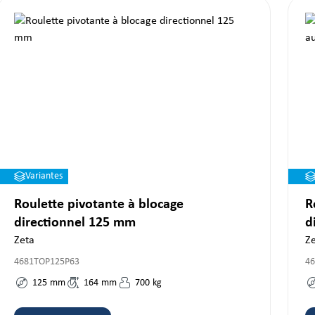
Variantes
Roulette pivotante à blocage
R
directionnel 125 mm
d
Zeta
Ze
4681TOP125P63
4
125
mm
164
mm
700
kg