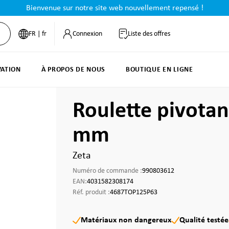
Bienvenue sur notre site web nouvellement repensé !
FR | fr
Connexion
Liste des offres
VATION
À PROPOS DE NOUS
BOUTIQUE EN LIGNE
Roulette pivotan
mm
Zeta
Numéro de commande :
990803612
EAN:
4031582308174
Réf. produit :
4687TOP125P63
Matériaux non dangereux
Qualité testée