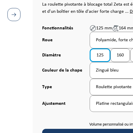
La roulette pivotante à blocage total Zeta est 
et d'un boîtier en tôle d'acier forte charge ...
D
Fonctionnalités
125 mm
164 m
Sélectionnez
Roue
Polyamide, forte c
Sélectionnez
Diamètre
125
160
Sélectionnez
Couleur de la chape
Zingué bleu
Sélectionnez
Type
Roulette pivotante 
Sélectionnez
Ajustement
Platine rectangulai
Volume personnalisé ou i