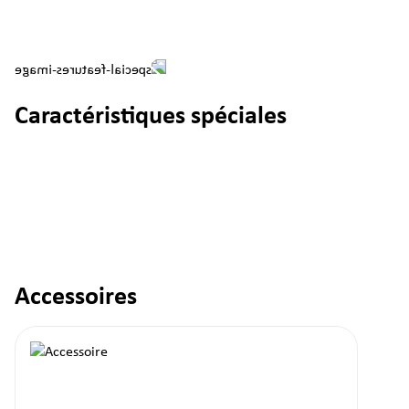
Caractéristiques spéciales
Accessoires
Ignorer la galerie de produits