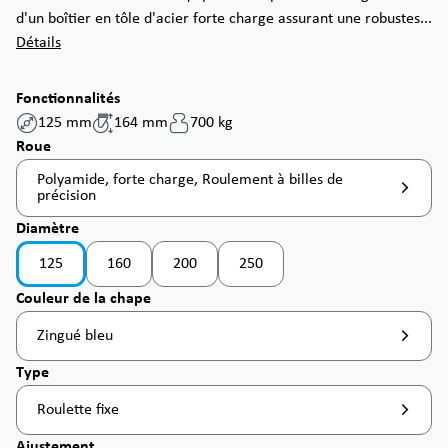
d'un boîtier en tôle d'acier forte charge assurant une robustes...
Détails
Fonctionnalités
125 mm
164 mm
700 kg
Sélectionnez
Roue
Polyamide, forte charge, Roulement à billes de
précision
Sélectionnez
Diamètre
125
160
200
250
(Cette option n'est pas disponible pour le mome
(Cette option n'est pas disponible 
Sélectionnez
Couleur de la chape
Zingué bleu
Sélectionnez
Type
Roulette fixe
Sélectionnez
Ajustement