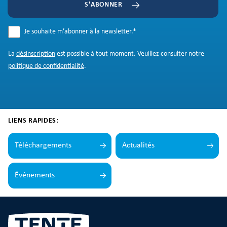
S'ABONNER
Je souhaite m’abonner à la newsletter.
*
La
désinscription
est possible à tout moment. Veuillez consulter notre
politique de confidentialité
.
LIENS RAPIDES:
Téléchargements
Actualités
Événements