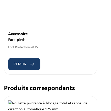
Accessoire
Pare-pieds
Foot Protection Ø125
DÉTAILS
Produits correspondants
Ignorer la galerie de produits