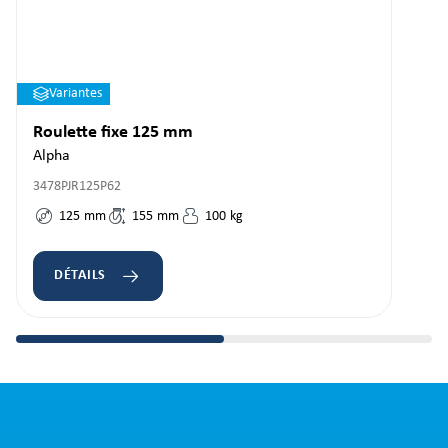
Variantes
Roulette fixe 125 mm
Alpha
3478PJR125P62
125
mm
155
mm
100
kg
DÉTAILS