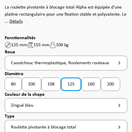
La roulette pivotante à blocage total Alpha est équipée d'une
platine rectangulaire pour une fixation stable et polyvalente. Le
...
Détails
Fonctionnalités
125 mm
155 mm
100 kg
Sélectionnez
Roue
Caoutchouc thermoplastique, Roulements rouleaux
Sélectionnez
Diamètre
80
100
108
125
160
200
(Cette option n'est pas disponible pour le moment. )
(Cette option n'est pas disponible pour le moment. )
(Cette option n'est pas disponible pour le moment
(Cette option n'est pas d
(Cette option
Sélectionnez
Couleur de la chape
Zingué bleu
Sélectionnez
Type
Roulette pivotante à blocage total