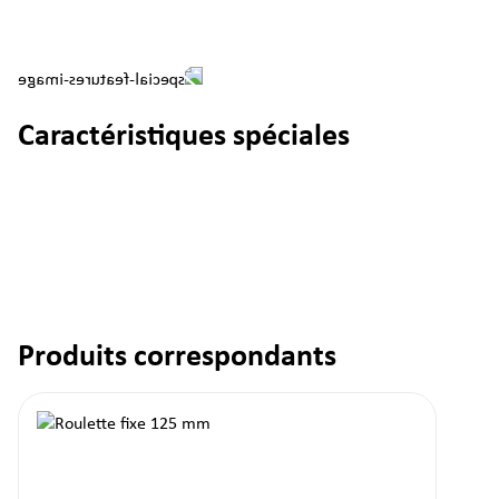
Caractéristiques spéciales
Produits correspondants
Ignorer la galerie de produits