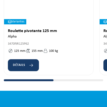
Variantes
Roulette pivotante 125 mm
R
Alpha
Al
3470PJR125P62
34
125
mm
155
mm
100
kg
DÉTAILS