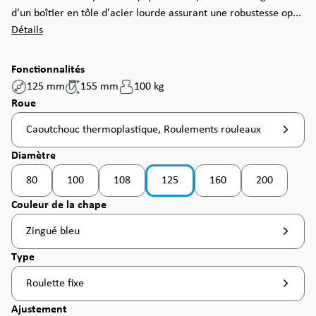
d'un boîtier en tôle d'acier lourde assurant une robustesse op...
Détails
Fonctionnalités
125 mm
155 mm
100 kg
Sélectionnez
Roue
Caoutchouc thermoplastique, Roulements rouleaux
Sélectionnez
Diamètre
80
100
108
125
160
200
(Cette option n'est pas disponible pour le moment. )
(Cette option n'est pas disponible pour le moment
(Cette option n'est pas d
(Cette option
Sélectionnez
Couleur de la chape
Zingué bleu
Sélectionnez
Type
Roulette fixe
Sélectionnez
Ajustement