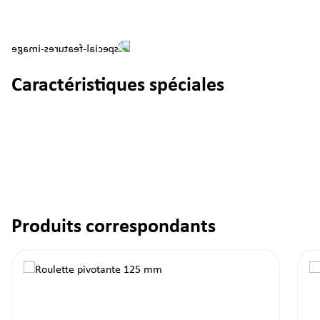
Caractéristiques spéciales
Produits correspondants
Ignorer la galerie de produits