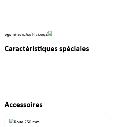
Caractéristiques spéciales
Accessoires
Ignorer la galerie de produits