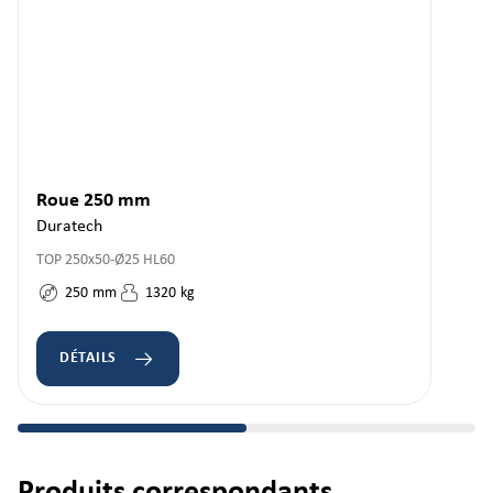
Roue 250 mm
Duratech
TOP 250x50-Ø25 HL60
250
mm
1320
kg
DÉTAILS
Ignorer la galerie de produits