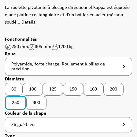
La roulette pivotante à blocage directionnel Kappa est équipée
d'une platine rectangulaire et d'un boîtier en acier mécano-
soudé...
Détails
Fonctionnalités
250 mm
305 mm
1200 kg
Sélectionnez
Roue
Polyamide, forte charge, Roulement à billes de
précision
Sélectionnez
Diamètre
80
100
125
150
160
200
(Cette option n'est pas disponible pour le moment. )
250
300
(Cette option n'est pas disponible pour le moment. )
Sélectionnez
Couleur de la chape
Zingué bleu
Sélectionnez
Type