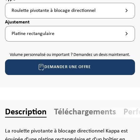
Roulette pivotante à blocage directionnel
Sélectionnez
Ajustement
Platine rectangulaire
Volume personnalisé ou important ? Demandez un devis maintenant.
DEMANDER UNE OFFRE
Description
Téléchargements
Per
La roulette pivotante à blocage directionnel Kappa est
équipée d'une platine rectangulaire et d'un boîtier en